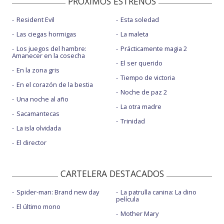
PROXIMOS ESTRENOS
Resident Evil
Esta soledad
Las ciegas hormigas
La maleta
Los juegos del hambre:
Prácticamente magia 2
Amanecer en la cosecha
El ser querido
En la zona gris
Tiempo de victoria
En el corazón de la bestia
Noche de paz 2
Una noche al año
La otra madre
Sacamantecas
Trinidad
La isla olvidada
El director
CARTELERA DESTACADOS
Spider-man: Brand new day
La patrulla canina: La dino
película
El último mono
Mother Mary