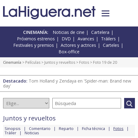
CINEMANÍA:
Noticias de cine
Cartelera
Próximos estrenos
DVD
Avances
Tráilers
Festivales y premios
Actores y actrices
Carteles
Box-office
Cinemanía
> Películas >
Juntos y revueltos
>
Fotos
> Foto 19 de 20
Destacado:
Tom Holland y Zendaya en 'Spider-man: Brand new
day'
Juntos y revueltos
Sinopsis
Comentario
Reparto
Ficha técnica
Fotos
Tráiler
Noticias