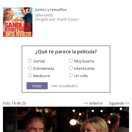
Juntos y revueltos
(Blended)
Dirigida por
Frank Coraci
¿Qué te parece la película?
Genial
Muy buena
Entretenida
Interesante
Mediocre
Un rollo
Votar
Ver resultados
Foto 19 de 20
<< Anterior
Siguiente >>