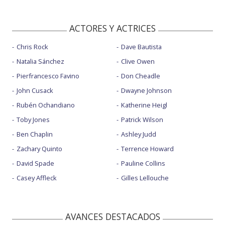
ACTORES Y ACTRICES
Chris Rock
Dave Bautista
Natalia Sánchez
Clive Owen
Pierfrancesco Favino
Don Cheadle
John Cusack
Dwayne Johnson
Rubén Ochandiano
Katherine Heigl
Toby Jones
Patrick Wilson
Ben Chaplin
Ashley Judd
Zachary Quinto
Terrence Howard
David Spade
Pauline Collins
Casey Affleck
Gilles Lellouche
AVANCES DESTACADOS