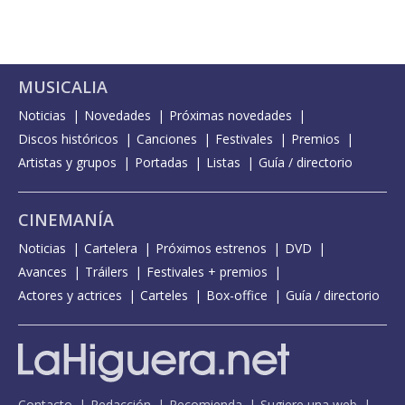
MUSICALIA
Noticias
Novedades
Próximas novedades
Discos históricos
Canciones
Festivales
Premios
Artistas y grupos
Portadas
Listas
Guía / directorio
CINEMANÍA
Noticias
Cartelera
Próximos estrenos
DVD
Avances
Tráilers
Festivales + premios
Actores y actrices
Carteles
Box-office
Guía / directorio
Contacto
Redacción
Recomienda
Sugiere una web