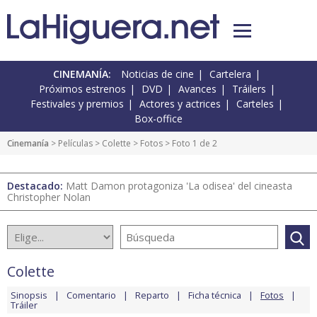
CINEMANÍA:
Noticias de cine
Cartelera
Próximos estrenos
DVD
Avances
Tráilers
Festivales y premios
Actores y actrices
Carteles
Box-office
Cinemanía
> Películas >
Colette
>
Fotos
> Foto 1 de 2
Destacado:
Matt Damon protagoniza 'La odisea' del cineasta
Christopher Nolan
Colette
Sinopsis
Comentario
Reparto
Ficha técnica
Fotos
Tráiler