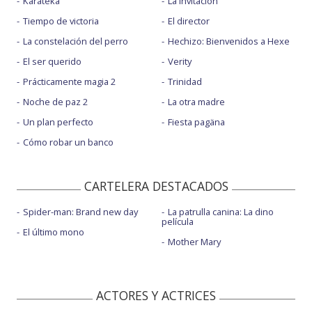
Karateka
La invitación
Tiempo de victoria
El director
La constelación del perro
Hechizo: Bienvenidos a Hexe
El ser querido
Verity
Prácticamente magia 2
Trinidad
Noche de paz 2
La otra madre
Un plan perfecto
Fiesta pagäna
Cómo robar un banco
CARTELERA DESTACADOS
Spider-man: Brand new day
La patrulla canina: La dino
película
El último mono
Mother Mary
ACTORES Y ACTRICES