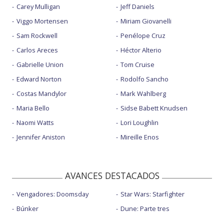
Carey Mulligan
Jeff Daniels
Viggo Mortensen
Miriam Giovanelli
Sam Rockwell
Penélope Cruz
Carlos Areces
Héctor Alterio
Gabrielle Union
Tom Cruise
Edward Norton
Rodolfo Sancho
Costas Mandylor
Mark Wahlberg
Maria Bello
Sidse Babett Knudsen
Naomi Watts
Lori Loughlin
Jennifer Aniston
Mireille Enos
AVANCES DESTACADOS
Vengadores: Doomsday
Star Wars: Starfighter
Búnker
Dune: Parte tres