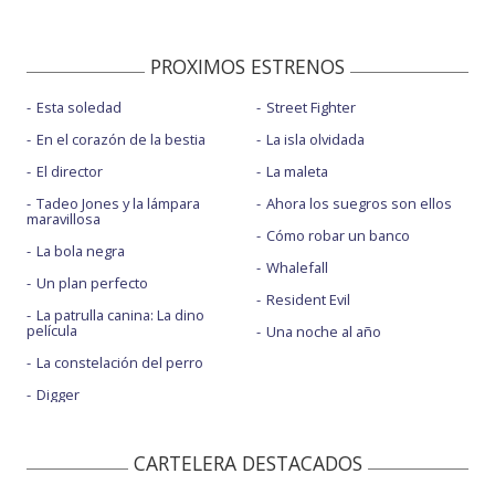
PROXIMOS ESTRENOS
Esta soledad
Street Fighter
En el corazón de la bestia
La isla olvidada
El director
La maleta
Tadeo Jones y la lámpara
Ahora los suegros son ellos
maravillosa
Cómo robar un banco
La bola negra
Whalefall
Un plan perfecto
Resident Evil
La patrulla canina: La dino
película
Una noche al año
La constelación del perro
Digger
CARTELERA DESTACADOS