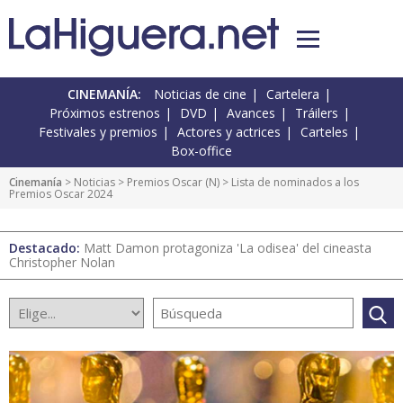
CINEMANÍA:
Noticias de cine
Cartelera
Próximos estrenos
DVD
Avances
Tráilers
Festivales y premios
Actores y actrices
Carteles
Box-office
Cinemanía
>
Noticias
>
Premios Oscar
(
N
) > Lista de nominados a los
Premios Oscar 2024
Destacado:
Matt Damon protagoniza 'La odisea' del cineasta
Christopher Nolan