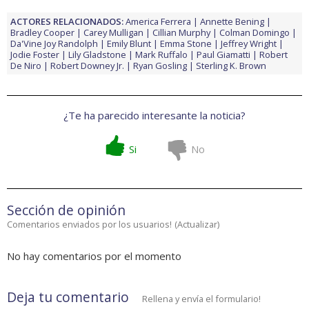
ACTORES RELACIONADOS:
America Ferrera
Annette Bening
Bradley Cooper
Carey Mulligan
Cillian Murphy
Colman Domingo
Da'Vine Joy Randolph
Emily Blunt
Emma Stone
Jeffrey Wright
Jodie Foster
Lily Gladstone
Mark Ruffalo
Paul Giamatti
Robert
De Niro
Robert Downey Jr.
Ryan Gosling
Sterling K. Brown
¿Te ha parecido interesante la noticia?
Si
No
Sección de opinión
Comentarios enviados por los usuarios!
(
Actualizar
)
No hay comentarios por el momento
Deja tu comentario
Rellena y envía el formulario!