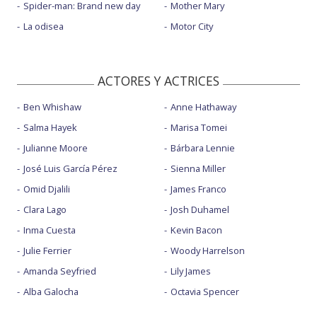
Spider-man: Brand new day
Mother Mary
La odisea
Motor City
ACTORES Y ACTRICES
Ben Whishaw
Anne Hathaway
Salma Hayek
Marisa Tomei
Julianne Moore
Bárbara Lennie
José Luis García Pérez
Sienna Miller
Omid Djalili
James Franco
Clara Lago
Josh Duhamel
Inma Cuesta
Kevin Bacon
Julie Ferrier
Woody Harrelson
Amanda Seyfried
Lily James
Alba Galocha
Octavia Spencer