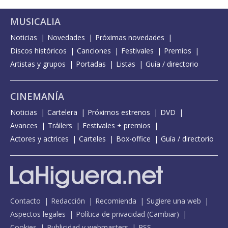
MUSICALIA
Noticias
Novedades
Próximas novedades
Discos históricos
Canciones
Festivales
Premios
Artistas y grupos
Portadas
Listas
Guía / directorio
CINEMANÍA
Noticias
Cartelera
Próximos estrenos
DVD
Avances
Tráilers
Festivales + premios
Actores y actrices
Carteles
Box-office
Guía / directorio
Contacto
Redacción
Recomienda
Sugiere una web
Aspectos legales
Política de privacidad
(
Cambiar
)
Cookies
Publicidad y webmasters
RSS