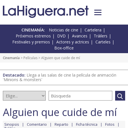
CINEMANÍA:
Noticias de cine
Cartelera
Próximos estrenos
DVD
Avances
Tráilers
Festivales y premios
Actores y actrices
Carteles
Box-office
Cinemanía
> Películas > Alguien que cuide de mí
Destacado:
Llega a las salas de cine la película de animación
'Minions & monsters'
Alguien que cuide de mí
Sinopsis
Comentario
Reparto
Ficha técnica
Fotos