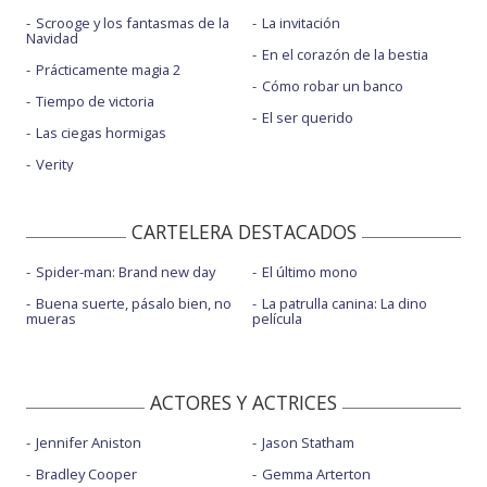
Scrooge y los fantasmas de la
La invitación
Navidad
En el corazón de la bestia
Prácticamente magia 2
Cómo robar un banco
Tiempo de victoria
El ser querido
Las ciegas hormigas
Verity
CARTELERA DESTACADOS
Spider-man: Brand new day
El último mono
Buena suerte, pásalo bien, no
La patrulla canina: La dino
mueras
película
ACTORES Y ACTRICES
Jennifer Aniston
Jason Statham
Bradley Cooper
Gemma Arterton