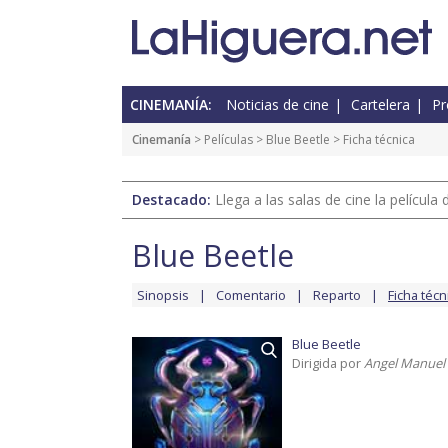
CINEMANÍA:
Noticias de cine
Cartelera
Pr
Cinemanía
> Películas >
Blue Beetle
> Ficha técnica
Destacado:
Llega a las salas de cine la películ
Blue Beetle
Sinopsis
Comentario
Reparto
Ficha técn
Blue Beetle
Dirigida por
Angel Manuel