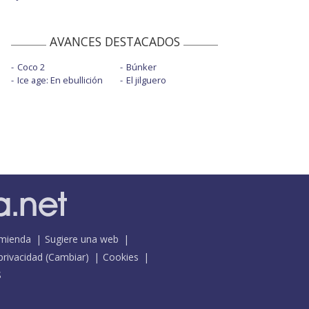
AVANCES DESTACADOS
Coco 2
Búnker
Ice age: En ebullición
El jilguero
mienda
Sugiere una web
 privacidad
(
Cambiar
)
Cookies
S