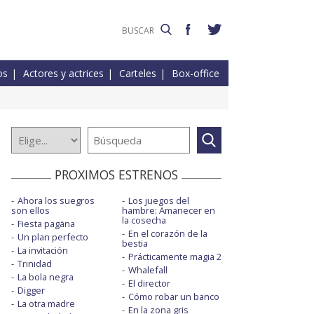
os
Actores y actrices
Carteles
Box-office
PROXIMOS ESTRENOS
Ahora los suegros
Los juegos del
son ellos
hambre: Amanecer en
la cosecha
Fiesta pagäna
En el corazón de la
Un plan perfecto
bestia
La invitación
Prácticamente magia 2
Trinidad
Whalefall
La bola negra
El director
Digger
Cómo robar un banco
La otra madre
En la zona gris