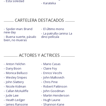
Esta soledad
Karateka
CARTELERA DESTACADOS
Spider-man: Brand
El último mono
new day
La patrulla canina: La
Buena suerte, pásalo
dino película
bien, no mueras
ACTORES Y ACTRICES
Anton Yelchin
Mario Casas
Dany Boon
Claire Foy
Monica Bellucci
Enrico Vecchi
Wesley Snipes
John Malkovich
John Slattery
Chris Pine
Nicole Kidman
Robert Pattinson
Callan McAuliffe
John Goodman
Jude Law
Martin Henderson
Heath Ledger
Hugh Laurie
James Ransone
Shannon Kane