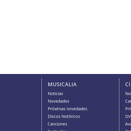
MUSICALIA
C
Noticias
Not
Novedades
Car
Próximas novedades
Pr
Discos históricos
DV
Canciones
Av