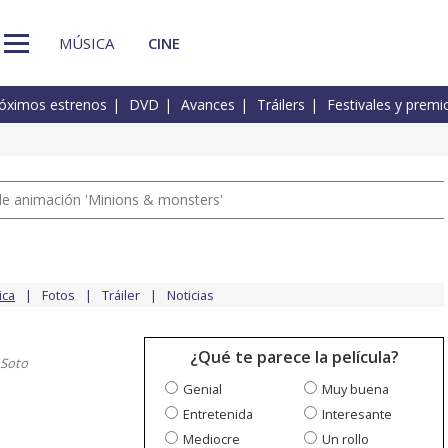
MÚSICA
CINE
óximos estrenos
DVD
Avances
Tráilers
Festivales y premi
a de animación 'Minions & monsters'
ica
Fotos
Tráiler
Noticias
¿Qué te parece la película?
 Soto
Genial
Muy buena
Entretenida
Interesante
Mediocre
Un rollo