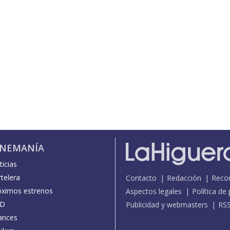
INEMANÍA
icias
telera
Contacto
Redacción
Reco
óximos estrenos
Aspectos legales
Política de
D
Publicidad y webmasters
RS
ances