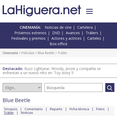
CINEMANÍA:
Noticias de cine
Cartelera
Próximos estrenos
DVD
Avances
Tráilers
Festivales y premios
Actores y actrices
Carteles
Box-office
Cinemanía
> Películas >
Blue Beetle
> Tráiler
Destacado:
Buzz Lightyear, Woody, Jessie y compañía se
enfrentan a un nuevo reto en 'Toy story 5'
Blue Beetle
Sinopsis
Comentario
Reparto
Ficha técnica
Fotos
Tráiler
Noticias