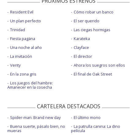
PROXIMOS ESTRENOS
Resident Evil
Cómo robar un banco
Un plan perfecto
El ser querido
Trinidad
Las ciegas hormigas
Fiesta pagäna
Karateka
Una noche al año
Clayface
La invitación
El director
Verity
Ahora los suegros son ellos
En la zona gris
El final de Oak Street
Los juegos del hambre:
Amanecer en la cosecha
CARTELERA DESTACADOS
Spider-man: Brand new day
El último mono
Buena suerte, pásalo bien, no
La patrulla canina: La dino
mueras
película