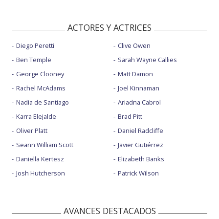
ACTORES Y ACTRICES
Diego Peretti
Clive Owen
Ben Temple
Sarah Wayne Callies
George Clooney
Matt Damon
Rachel McAdams
Joel Kinnaman
Nadia de Santiago
Ariadna Cabrol
Karra Elejalde
Brad Pitt
Oliver Platt
Daniel Radcliffe
Seann William Scott
Javier Gutiérrez
Daniella Kertesz
Elizabeth Banks
Josh Hutcherson
Patrick Wilson
AVANCES DESTACADOS