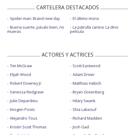
CARTELERA DESTACADOS
Spider-man: Brand new day
El último mono
Buena suerte, pásalo bien, no
La patrulla canina: La dino
mueras
película
ACTORES Y ACTRICES
Tim McGraw
Scott Eastwood
Elijah Wood
Adam Driver
Robert Downey Jr.
Matthias Habich
Vanessa Redgrave
Bryan Greenberg
Julie Depardieu
Hilary Swank
Imogen Poots
Shia Labeouf
Alejandro Tous
Richard Madden
Kristin Scott Thomas
Josh Gad