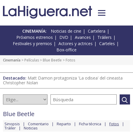
CINEMANÍA:
Noticias de cine
Cartelera
Próximos estrenos
DVD
Avances
Tráilers
Festivales y premios
Actores y actrices
Carteles
Box-office
Cinemanía
> Películas >
Blue Beetle
> Fotos
Destacado:
Matt Damon protagoniza 'La odisea' del cineasta
Christopher Nolan
Blue Beetle
Sinopsis
Comentario
Reparto
Ficha técnica
Fotos
Tráiler
Noticias