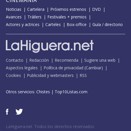
CINEMANÍA
Noticias
Cartelera
Próximos estrenos
DVD
Avances
Tráilers
Festivales + premios
Actores y actrices
Carteles
Box-office
Guía / directorio
Contacto
Redacción
Recomienda
Sugiere una web
Aspectos legales
Política de privacidad
(
Cambiar
)
Cookies
Publicidad y webmasters
RSS
Otros servicios:
Chistes
|
Top10Listas.com
LaHiguera.net. Todos los derechos reservados