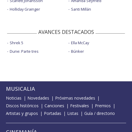
Scarlett Johansson
Amanda Seyfried
Holliday Grainger
Santi Millán
AVANCES DESTACADOS
Shrek 5
Ella McCay
Dune: Parte tres
Búnker
MUSICALIA
Noticias
Novedades
Próximas novedades
Discos históricos
Canciones
Festivales
Premios
Artistas y grupos
Portadas
Listas
Guía / directorio