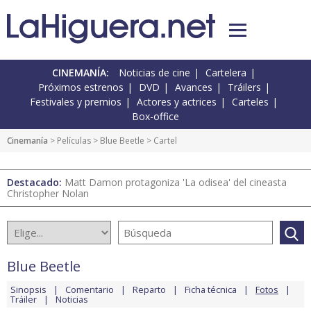
CINEMANÍA:
Noticias de cine
Cartelera
Próximos estrenos
DVD
Avances
Tráilers
Festivales y premios
Actores y actrices
Carteles
Box-office
Cinemanía
> Películas >
Blue Beetle
> Cartel
Destacado:
Matt Damon protagoniza 'La odisea' del cineasta
Christopher Nolan
Blue Beetle
Sinopsis
Comentario
Reparto
Ficha técnica
Fotos
Tráiler
Noticias