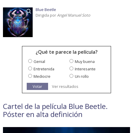
Blue Beetle
Dirigida por
Angel Manuel Soto
¿Qué te parece la película?
Genial
Muy buena
Entretenida
Interesante
Mediocre
Un rollo
Votar
Ver resultados
Cartel de la película Blue Beetle.
Póster en alta definición