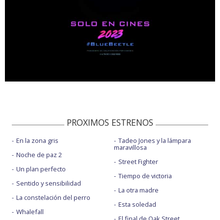
PROXIMOS ESTRENOS
En la zona gris
Tadeo Jones y la lámpara
maravillosa
Noche de paz 2
Street Fighter
Un plan perfecto
Tiempo de victoria
Sentido y sensibilidad
La otra madre
La constelación del perro
Esta soledad
Whalefall
El final de Oak Street