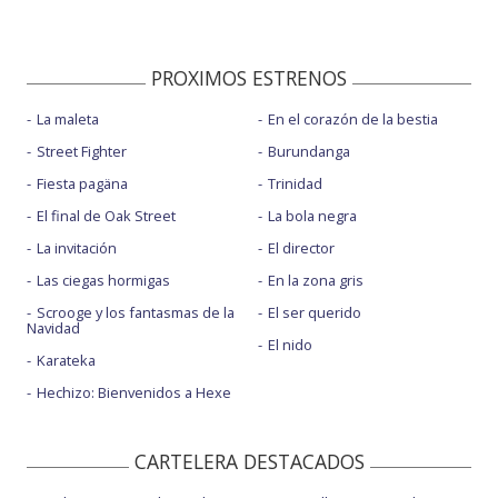
PROXIMOS ESTRENOS
La maleta
En el corazón de la bestia
Street Fighter
Burundanga
Fiesta pagäna
Trinidad
El final de Oak Street
La bola negra
La invitación
El director
Las ciegas hormigas
En la zona gris
Scrooge y los fantasmas de la
El ser querido
Navidad
El nido
Karateka
Hechizo: Bienvenidos a Hexe
CARTELERA DESTACADOS