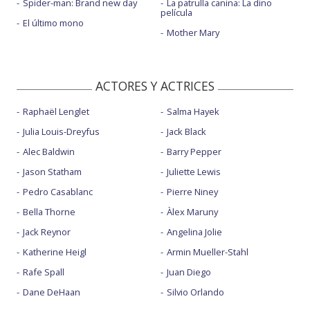
Spider-man: Brand new day
La patrulla canina: La dino
película
El último mono
Mother Mary
ACTORES Y ACTRICES
Raphaël Lenglet
Salma Hayek
Julia Louis-Dreyfus
Jack Black
Alec Baldwin
Barry Pepper
Jason Statham
Juliette Lewis
Pedro Casablanc
Pierre Niney
Bella Thorne
Àlex Maruny
Jack Reynor
Angelina Jolie
Katherine Heigl
Armin Mueller-Stahl
Rafe Spall
Juan Diego
Dane DeHaan
Silvio Orlando