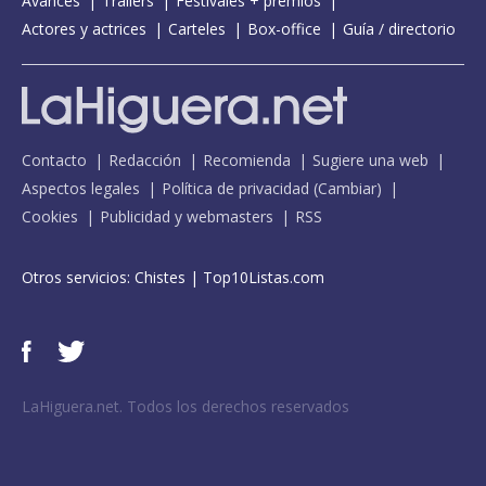
Avances
Tráilers
Festivales + premios
Actores y actrices
Carteles
Box-office
Guía / directorio
Contacto
Redacción
Recomienda
Sugiere una web
Aspectos legales
Política de privacidad
(
Cambiar
)
Cookies
Publicidad y webmasters
RSS
Otros servicios:
Chistes
|
Top10Listas.com
LaHiguera.net. Todos los derechos reservados