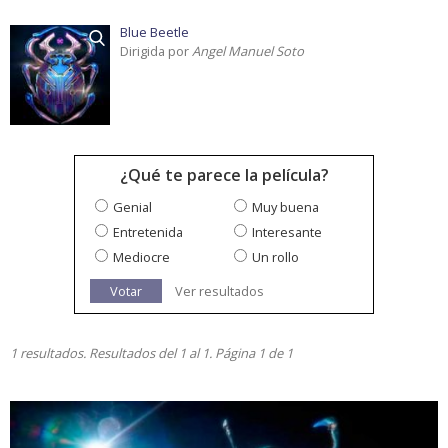
Blue Beetle
Dirigida por
Angel Manuel Soto
¿Qué te parece la película?
Genial
Muy buena
Entretenida
Interesante
Mediocre
Un rollo
Votar
Ver resultados
1 resultados. Resultados del 1 al 1. Página 1 de 1