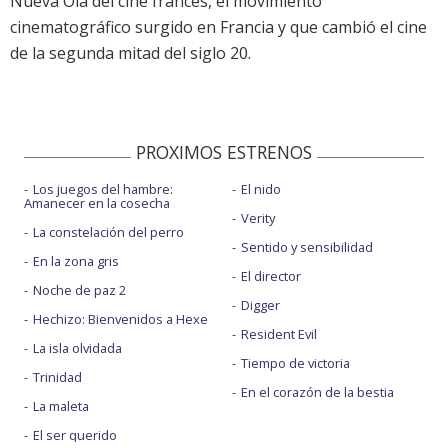
Nueva Ola del cine francés, el movimiento
cinematográfico surgido en Francia y que cambió el cine
de la segunda mitad del siglo 20.
PROXIMOS ESTRENOS
Los juegos del hambre:
El nido
Amanecer en la cosecha
Verity
La constelación del perro
Sentido y sensibilidad
En la zona gris
El director
Noche de paz 2
Digger
Hechizo: Bienvenidos a Hexe
Resident Evil
La isla olvidada
Tiempo de victoria
Trinidad
En el corazón de la bestia
La maleta
El ser querido