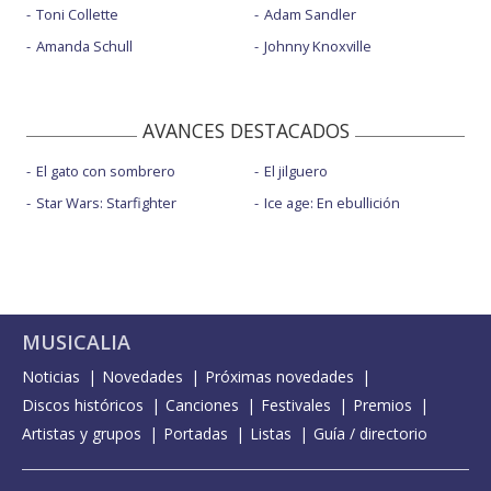
Toni Collette
Adam Sandler
Amanda Schull
Johnny Knoxville
AVANCES DESTACADOS
El gato con sombrero
El jilguero
Star Wars: Starfighter
Ice age: En ebullición
MUSICALIA
Noticias
Novedades
Próximas novedades
Discos históricos
Canciones
Festivales
Premios
Artistas y grupos
Portadas
Listas
Guía / directorio