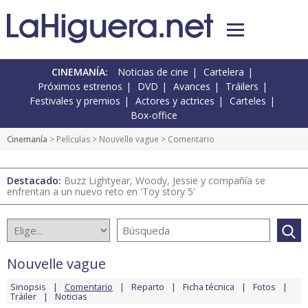
CINEMANÍA:
Noticias de cine
Cartelera
Próximos estrenos
DVD
Avances
Tráilers
Festivales y premios
Actores y actrices
Carteles
Box-office
Cinemanía
> Películas >
Nouvelle vague
> Comentario
Destacado:
Buzz Lightyear, Woody, Jessie y compañía se
enfrentan a un nuevo reto en 'Toy story 5'
Nouvelle vague
Sinopsis
Comentario
Reparto
Ficha técnica
Fotos
Tráiler
Noticias