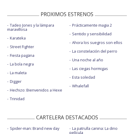
PROXIMOS ESTRENOS
Tadeo Jones y la lámpara
Prácticamente magia 2
maravillosa
Sentido y sensibilidad
Karateka
Ahora los suegros son ellos
Street Fighter
La constelación del perro
Fiesta pagäna
Una noche al año
La bola negra
Las ciegas hormigas
La maleta
Esta soledad
Digger
Whalefall
Hechizo: Bienvenidos a Hexe
Trinidad
CARTELERA DESTACADOS
Spider-man: Brand new day
La patrulla canina: La dino
película