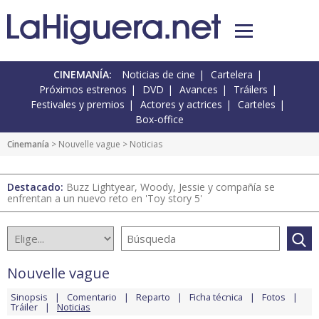
CINEMANÍA:
Noticias de cine
Cartelera
Próximos estrenos
DVD
Avances
Tráilers
Festivales y premios
Actores y actrices
Carteles
Box-office
Cinemanía
>
Nouvelle vague
> Noticias
Destacado:
Buzz Lightyear, Woody, Jessie y compañía se
enfrentan a un nuevo reto en 'Toy story 5'
Nouvelle vague
Sinopsis
Comentario
Reparto
Ficha técnica
Fotos
Tráiler
Noticias