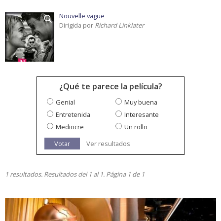
Nouvelle vague
Dirigida por
Richard Linklater
¿Qué te parece la película?
Genial
Muy buena
Entretenida
Interesante
Mediocre
Un rollo
Votar
Ver resultados
1 resultados. Resultados del 1 al 1. Página 1 de 1