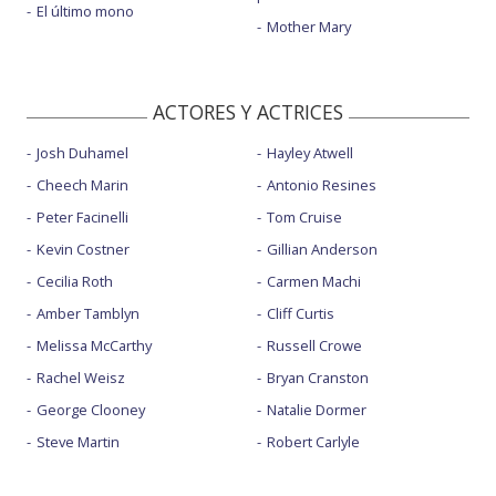
El último mono
Mother Mary
ACTORES Y ACTRICES
Josh Duhamel
Hayley Atwell
Cheech Marin
Antonio Resines
Peter Facinelli
Tom Cruise
Kevin Costner
Gillian Anderson
Cecilia Roth
Carmen Machi
Amber Tamblyn
Cliff Curtis
Melissa McCarthy
Russell Crowe
Rachel Weisz
Bryan Cranston
George Clooney
Natalie Dormer
Steve Martin
Robert Carlyle