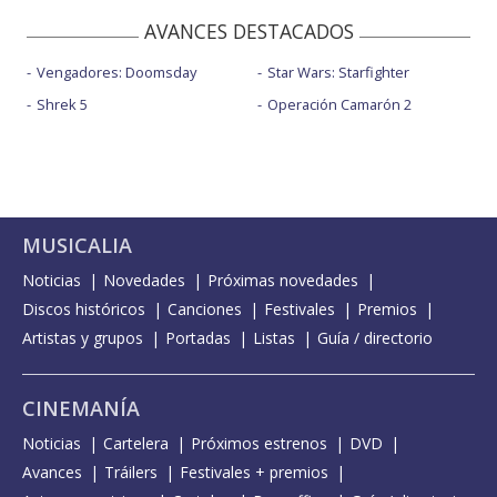
AVANCES DESTACADOS
Vengadores: Doomsday
Star Wars: Starfighter
Shrek 5
Operación Camarón 2
MUSICALIA
Noticias
Novedades
Próximas novedades
Discos históricos
Canciones
Festivales
Premios
Artistas y grupos
Portadas
Listas
Guía / directorio
CINEMANÍA
Noticias
Cartelera
Próximos estrenos
DVD
Avances
Tráilers
Festivales + premios