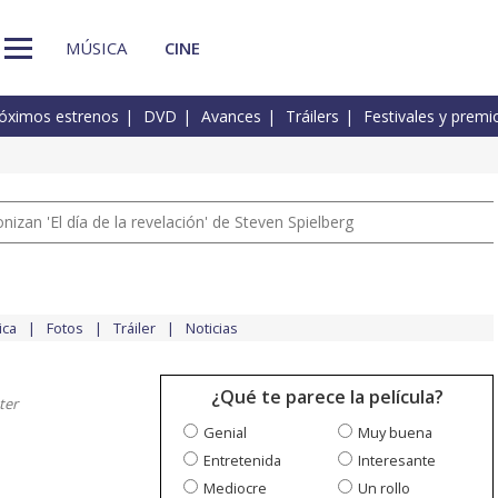
MÚSICA
CINE
óximos estrenos
DVD
Avances
Tráilers
Festivales y premi
izan 'El día de la revelación' de Steven Spielberg
ica
Fotos
Tráiler
Noticias
¿Qué te parece la película?
ter
Genial
Muy buena
Entretenida
Interesante
Mediocre
Un rollo