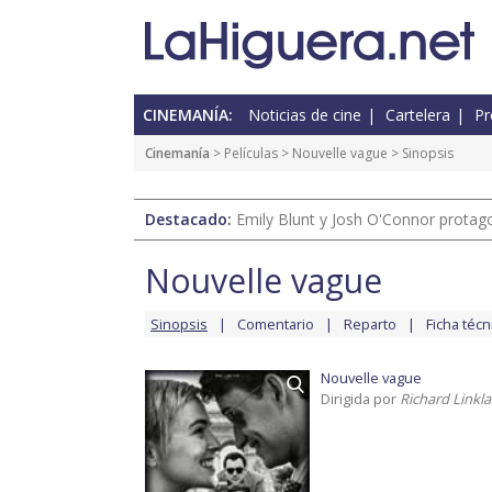
CINEMANÍA:
Noticias de cine
Cartelera
Pr
Cinemanía
> Películas >
Nouvelle vague
> Sinopsis
Destacado:
Emily Blunt y Josh O'Connor protagon
Nouvelle vague
Sinopsis
Comentario
Reparto
Ficha técn
Nouvelle vague
Dirigida por
Richard Linkla