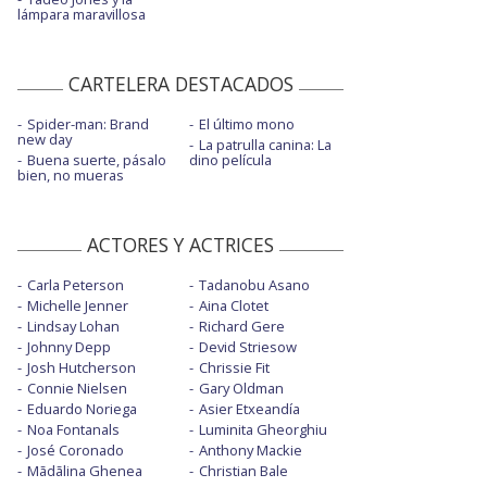
lámpara maravillosa
CARTELERA DESTACADOS
Spider-man: Brand
El último mono
new day
La patrulla canina: La
Buena suerte, pásalo
dino película
bien, no mueras
ACTORES Y ACTRICES
Carla Peterson
Tadanobu Asano
Michelle Jenner
Aina Clotet
Lindsay Lohan
Richard Gere
Johnny Depp
Devid Striesow
Josh Hutcherson
Chrissie Fit
Connie Nielsen
Gary Oldman
Eduardo Noriega
Asier Etxeandía
Noa Fontanals
Luminita Gheorghiu
José Coronado
Anthony Mackie
Mãdãlina Ghenea
Christian Bale