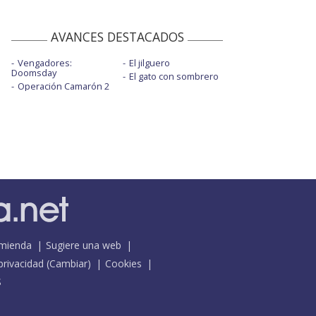
AVANCES DESTACADOS
Vengadores:
El jilguero
Doomsday
El gato con sombrero
Operación Camarón 2
mienda
Sugiere una web
 privacidad
(
Cambiar
)
Cookies
S