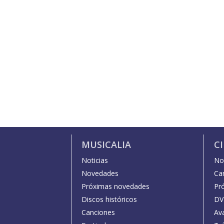
MUSICALIA
C
Noticias
Not
Novedades
Car
Próximas novedades
Pr
Discos históricos
DV
Canciones
Av