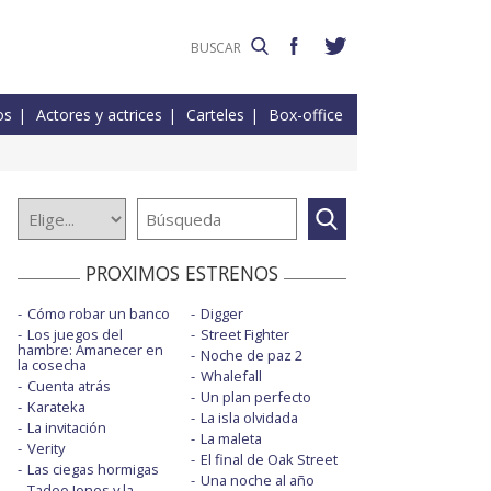
os
Actores y actrices
Carteles
Box-office
PROXIMOS ESTRENOS
Cómo robar un banco
Digger
Los juegos del
Street Fighter
hambre: Amanecer en
Noche de paz 2
la cosecha
Whalefall
Cuenta atrás
Un plan perfecto
Karateka
La isla olvidada
La invitación
La maleta
Verity
El final de Oak Street
Las ciegas hormigas
Una noche al año
Tadeo Jones y la