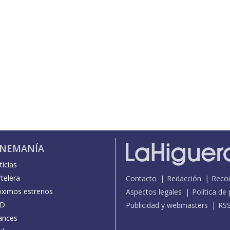
INEMANÍA
icias
telera
Contacto
Redacción
Reco
óximos estrenos
Aspectos legales
Política de
D
Publicidad y webmasters
RS
ances