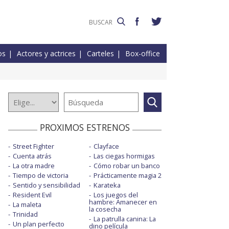
os
Actores y actrices
Carteles
Box-office
PROXIMOS ESTRENOS
Street Fighter
Clayface
Cuenta atrás
Las ciegas hormigas
La otra madre
Cómo robar un banco
Tiempo de victoria
Prácticamente magia 2
Sentido y sensibilidad
Karateka
Resident Evil
Los juegos del
hambre: Amanecer en
La maleta
la cosecha
Trinidad
La patrulla canina: La
Un plan perfecto
dino película