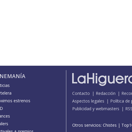
INEMANÍA
icias
telera
Contacto
Redacción
Reco
óximos estrenos
Aspectos legales
Política de
D
Publicidad y webmasters
RS
ances
ilers
Otros servicios:
Chistes
|
Top1
stivales + premios