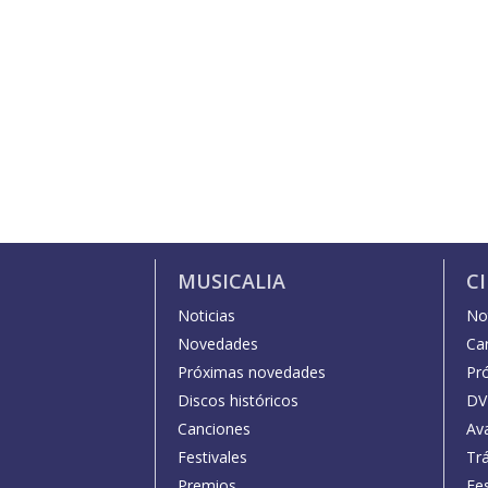
MUSICALIA
C
Noticias
Not
Novedades
Car
Próximas novedades
Pr
Discos históricos
DV
Canciones
Av
Festivales
Trá
Premios
Fe