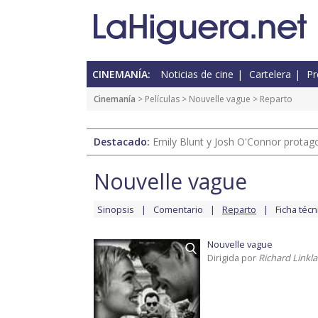
CINEMANÍA:
Noticias de cine
Cartelera
Pr
Cinemanía
> Películas >
Nouvelle vague
> Reparto
Destacado:
Emily Blunt y Josh O'Connor protagon
Nouvelle vague
Sinopsis
Comentario
Reparto
Ficha técn
Nouvelle vague
Dirigida por
Richard Linkla