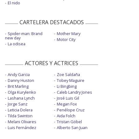
El nido
CARTELERA DESTACADOS
Spider-man: Brand
Mother Mary
new day
Motor City
La odisea
ACTORES Y ACTRICES
Andy Garcia
Zoe Saldaña
Danny Huston
Tobey Maguire
Brit Marling
Li Bingbing
Olga Kurylenko
Caleb Landry Jones
Lashana Lynch
José Luis Gil
Jorge Sanz
Megan Fox
Leticia Dolera
Penélope Cruz
Tilda Swinton
Aida Folch
Melani Olivares
Tristan Göbel
Luis Fernández
Alberto San Juan