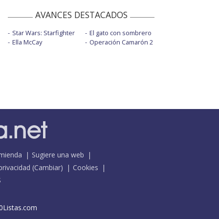
AVANCES DESTACADOS
Star Wars: Starfighter
El gato con sombrero
Ella McCay
Operación Camarón 2
mienda
Sugiere una web
 privacidad
(
Cambiar
)
Cookies
S
0Listas.com