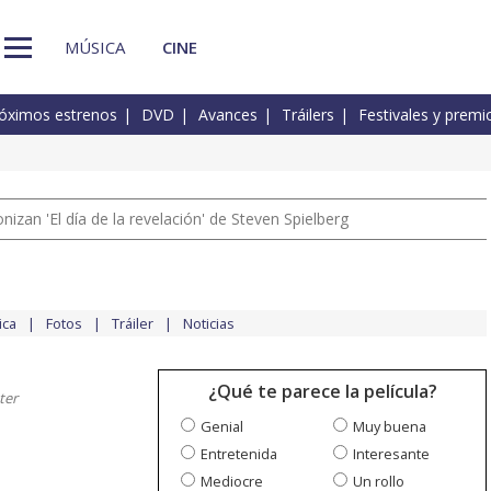
MÚSICA
CINE
óximos estrenos
DVD
Avances
Tráilers
Festivales y premi
izan 'El día de la revelación' de Steven Spielberg
ica
Fotos
Tráiler
Noticias
¿Qué te parece la película?
ter
Genial
Muy buena
Entretenida
Interesante
Mediocre
Un rollo