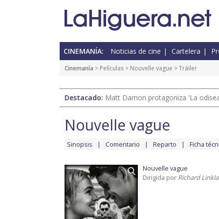
CINEMANÍA:
Noticias de cine
Cartelera
Pr
Cinemanía
> Películas >
Nouvelle vague
> Tráiler
Destacado:
Matt Damon protagoniza 'La odisea'
Nouvelle vague
Sinopsis
Comentario
Reparto
Ficha técn
Nouvelle vague
Dirigida por
Richard Linkla