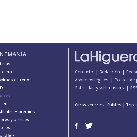
INEMANÍA
icias
telera
Contacto
Redacción
Reco
óximos estrenos
Aspectos legales
Política de
D
Publicidad y webmasters
RS
ances
ilers
Otros servicios:
Chistes
|
Top1
stivales + premios
ores y actrices
teles
x-office