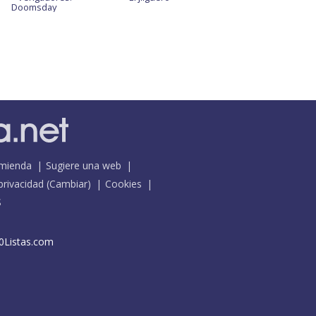
Doomsday
mienda
Sugiere una web
 privacidad
(
Cambiar
)
Cookies
S
0Listas.com