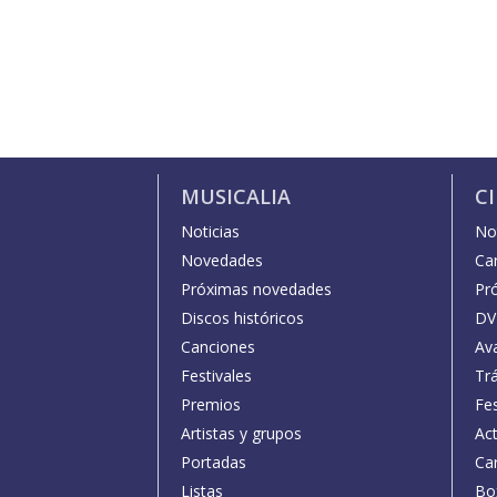
MUSICALIA
C
Noticias
Not
Novedades
Car
Próximas novedades
Pr
Discos históricos
DV
Canciones
Av
Festivales
Trá
Premios
Fe
Artistas y grupos
Act
Portadas
Car
Listas
Bo