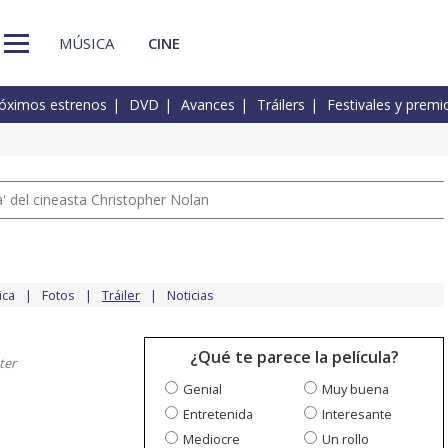
MÚSICA
CINE
óximos estrenos
DVD
Avances
Tráilers
Festivales y premi
 del cineasta Christopher Nolan
ica
Fotos
Tráiler
Noticias
¿Qué te parece la película?
ter
Genial
Muy buena
Entretenida
Interesante
Mediocre
Un rollo