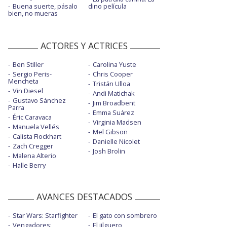
Buena suerte, pásalo
dino película
bien, no mueras
ACTORES Y ACTRICES
Ben Stiller
Carolina Yuste
Sergio Peris-
Chris Cooper
Mencheta
Tristán Ulloa
Vin Diesel
Andi Matichak
Gustavo Sánchez
Jim Broadbent
Parra
Emma Suárez
Éric Caravaca
Virginia Madsen
Manuela Vellés
Mel Gibson
Calista Flockhart
Danielle Nicolet
Zach Cregger
Josh Brolin
Malena Alterio
Halle Berry
AVANCES DESTACADOS
Star Wars: Starfighter
El gato con sombrero
Vengadores:
El jilguero