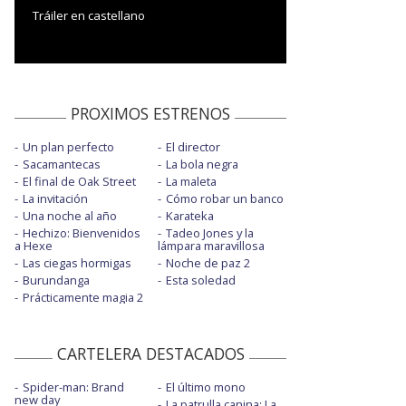
Tráiler en castellano
PROXIMOS ESTRENOS
Un plan perfecto
El director
Sacamantecas
La bola negra
El final de Oak Street
La maleta
La invitación
Cómo robar un banco
Una noche al año
Karateka
Hechizo: Bienvenidos
Tadeo Jones y la
a Hexe
lámpara maravillosa
Las ciegas hormigas
Noche de paz 2
Burundanga
Esta soledad
Prácticamente magia 2
CARTELERA DESTACADOS
Spider-man: Brand
El último mono
new day
La patrulla canina: La