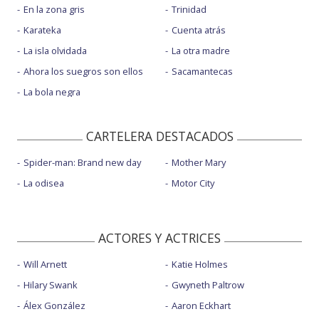
En la zona gris
Trinidad
Karateka
Cuenta atrás
La isla olvidada
La otra madre
Ahora los suegros son ellos
Sacamantecas
La bola negra
CARTELERA DESTACADOS
Spider-man: Brand new day
Mother Mary
La odisea
Motor City
ACTORES Y ACTRICES
Will Arnett
Katie Holmes
Hilary Swank
Gwyneth Paltrow
Álex González
Aaron Eckhart