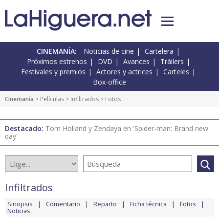
CINEMANÍA:
Noticias de cine
Cartelera
Próximos estrenos
DVD
Avances
Tráilers
Festivales y premios
Actores y actrices
Carteles
Box-office
Cinemanía
> Películas >
Infiltrados
> Fotos
Destacado:
Tom Holland y Zendaya en 'Spider-man: Brand new
day'
Infiltrados
Sinopsis
Comentario
Reparto
Ficha técnica
Fotos
Noticias