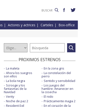
os
Actores y actrices
Carteles
Box-office
PROXIMOS ESTRENOS
La maleta
En la zona gris
Ahora los suegros
La constelación del
son ellos
perro
La bola negra
Sentido y sensibilidad
Scrooge y los
Los juegos del
fantasmas de la
hambre: Amanecer en
Navidad
la cosecha
Verity
El nido
Noche de paz 2
Prácticamente magia 2
Resident Evil
En el corazón de la