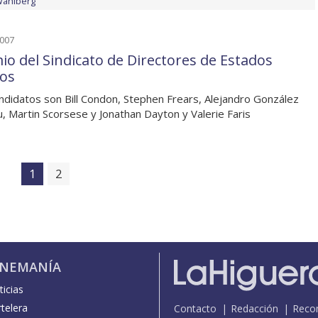
Wahlberg
2007
io del Sindicato de Directores de Estados
os
ndidatos son Bill Condon, Stephen Frears, Alejandro González
tu, Martin Scorsese y Jonathan Dayton y Valerie Faris
1
2
INEMANÍA
icias
telera
Contacto
Redacción
Reco