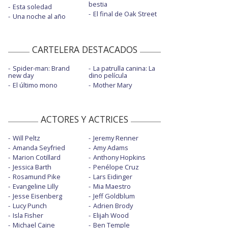
bestia
Esta soledad
El final de Oak Street
Una noche al año
CARTELERA DESTACADOS
Spider-man: Brand
La patrulla canina: La
new day
dino película
El último mono
Mother Mary
ACTORES Y ACTRICES
Will Peltz
Jeremy Renner
Amanda Seyfried
Amy Adams
Marion Cotillard
Anthony Hopkins
Jessica Barth
Penélope Cruz
Rosamund Pike
Lars Eidinger
Evangeline Lilly
Mia Maestro
Jesse Eisenberg
Jeff Goldblum
Lucy Punch
Adrien Brody
Isla Fisher
Elijah Wood
Michael Caine
Ben Temple