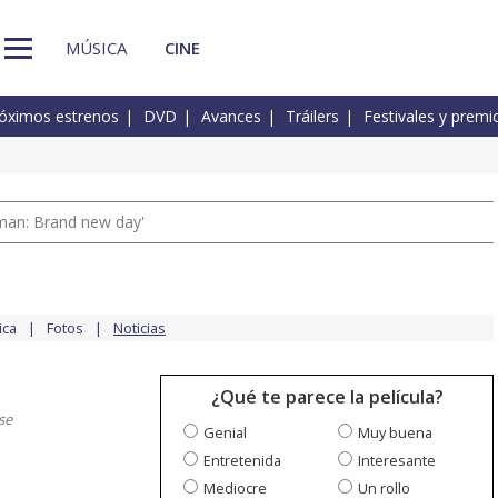
MÚSICA
CINE
óximos estrenos
DVD
Avances
Tráilers
Festivales y premi
man: Brand new day'
ica
Fotos
Noticias
¿Qué te parece la película?
se
Genial
Muy buena
Entretenida
Interesante
Mediocre
Un rollo