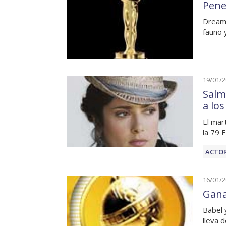
Pene
Dreamg
fauno 
19/01/
Salm
a lo
El mar
la 79 
ACTOR
16/01/
Gana
Babel 
lleva 