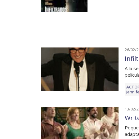
26/02/
Infi
A la s
pelícu
ACTOR
Jennif
13/02/
Writ
Pequeñ
adapt