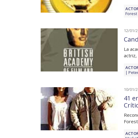
ACTOR
Forest
12/01/
Cand
La aca
actriz
ACTOR
Pete
10/01/
41 e
Críti
Recono
Forest
ACTOR