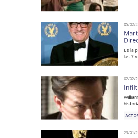
05/02/
Mart
Dire
Es la 
las 7 
02/02/
Infi
Willia
histor
ACTOR
23/01/