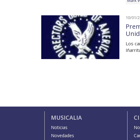
Mark 
10/01/
Prem
Unid
Los ca
Iñarri
MUSICALIA
C
Noticias
Not
Novedades
Car