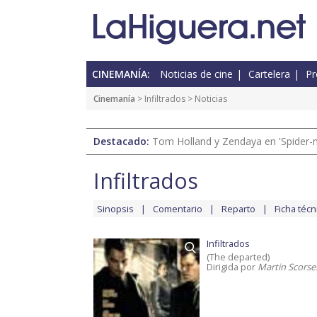
CINEMANÍA:
Noticias de cine
Cartelera
Pr
Cinemanía
>
Infiltrados
> Noticias
Destacado:
Tom Holland y Zendaya en 'Spider-
Infiltrados
Sinopsis
Comentario
Reparto
Ficha técn
Infiltrados
(The departed)
Dirigida por
Martin Scorse