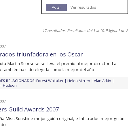
Votar
Ver resultados
17 resultados. Resultados del 1 al 10. Página 1 de 2
2007
ltrados triunfadora en los Oscar
exta Martin Scorsese se lleva el premio al mejor director. La
la también ha sido elegida como la mejor del año
ES RELACIONADOS:
Forest Whitaker
Helen Mirren
Alan Arkin
er Hudson
2007
ers Guild Awards 2007
a Miss Sunshine mejor guión original, e Inflitrados mejor guión
ado