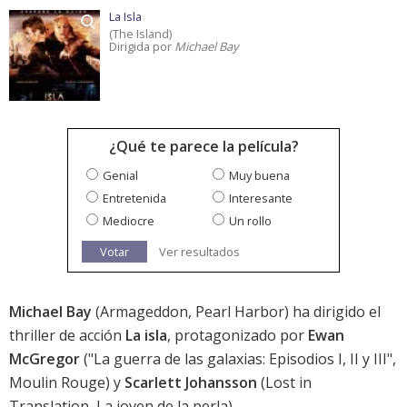
La Isla
(The Island)
Dirigida por
Michael Bay
¿Qué te parece la película?
Genial
Muy buena
Entretenida
Interesante
Mediocre
Un rollo
Votar
Ver resultados
Michael Bay
(Armageddon, Pearl Harbor) ha dirigido el
thriller de acción
La isla
, protagonizado por
Ewan
McGregor
("La guerra de las galaxias: Episodios I, II y III",
Moulin Rouge) y
Scarlett Johansson
(Lost in
Translation, La joven de la perla).