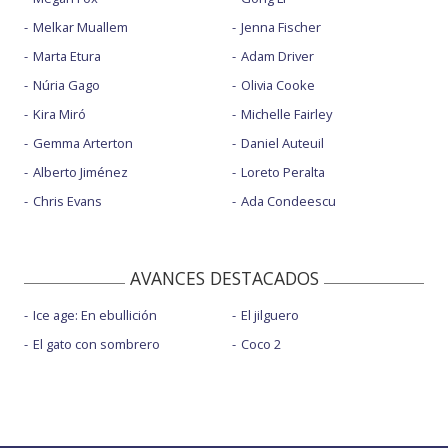
Melkar Muallem
Jenna Fischer
Marta Etura
Adam Driver
Núria Gago
Olivia Cooke
Kira Miró
Michelle Fairley
Gemma Arterton
Daniel Auteuil
Alberto Jiménez
Loreto Peralta
Chris Evans
Ada Condeescu
AVANCES DESTACADOS
Ice age: En ebullición
El jilguero
El gato con sombrero
Coco 2