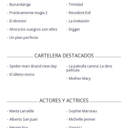
Burundanga
Trinidad
Prácticamente magia 2
Resident Evil
El director
La invitación
Ahora los suegros son ellos
Digger
Un plan perfecto
CARTELERA DESTACADOS
Spider-man: Brand new day
La patrulla canina: La dino
película
El último mono
Mother Mary
ACTORES Y ACTRICES
Marta Larralde
Sophie Marceau
Alberto San Juan
Michelle Jenner
Megan Fox
Gong Li