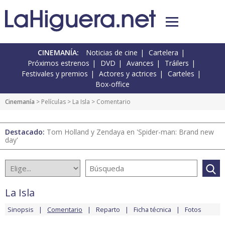
CINEMANÍA:
Noticias de cine
Cartelera
Próximos estrenos
DVD
Avances
Tráilers
Festivales y premios
Actores y actrices
Carteles
Box-office
Cinemanía
> Películas >
La Isla
> Comentario
Destacado:
Tom Holland y Zendaya en 'Spider-man: Brand new
day'
La Isla
Sinopsis
Comentario
Reparto
Ficha técnica
Fotos