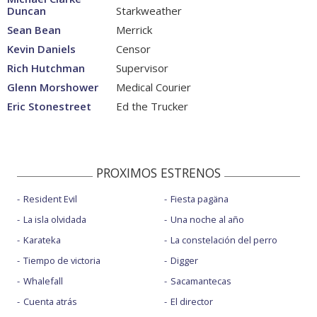
Duncan
Starkweather
Sean Bean
Merrick
Kevin Daniels
Censor
Rich Hutchman
Supervisor
Glenn Morshower
Medical Courier
Eric Stonestreet
Ed the Trucker
PROXIMOS ESTRENOS
Resident Evil
Fiesta pagäna
La isla olvidada
Una noche al año
Karateka
La constelación del perro
Tiempo de victoria
Digger
Whalefall
Sacamantecas
Cuenta atrás
El director