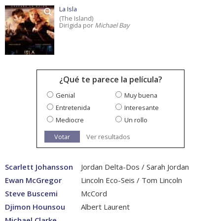
La Isla
(The Island)
Dirigida por
Michael Bay
¿Qué te parece la película?
Genial
Muy buena
Entretenida
Interesante
Mediocre
Un rollo
Votar
Ver resultados
Scarlett Johansson
Jordan Delta-Dos / Sarah Jordan
Ewan McGregor
Lincoln Eco-Seis / Tom Lincoln
Steve Buscemi
McCord
Djimon Hounsou
Albert Laurent
Michael Clarke