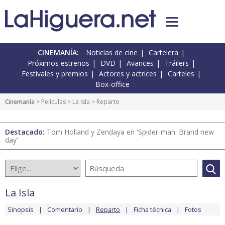
CINEMANÍA:
Noticias de cine
Cartelera
Próximos estrenos
DVD
Avances
Tráilers
Festivales y premios
Actores y actrices
Carteles
Box-office
Cinemanía
> Películas >
La Isla
> Reparto
Destacado:
Tom Holland y Zendaya en 'Spider-man: Brand new
day'
La Isla
Sinopsis
Comentario
Reparto
Ficha técnica
Fotos