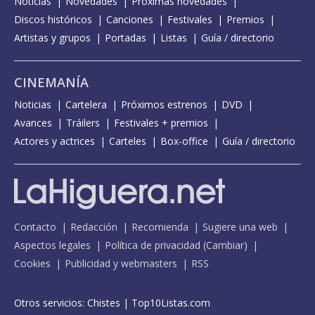
Noticias
Novedades
Próximas novedades
Discos históricos
Canciones
Festivales
Premios
Artistas y grupos
Portadas
Listas
Guía / directorio
CINEMANÍA
Noticias
Cartelera
Próximos estrenos
DVD
Avances
Tráilers
Festivales + premios
Actores y actrices
Carteles
Box-office
Guía / directorio
Contacto
Redacción
Recomienda
Sugiere una web
Aspectos legales
Política de privacidad
(
Cambiar
)
Cookies
Publicidad y webmasters
RSS
Otros servicios:
Chistes
|
Top10Listas.com