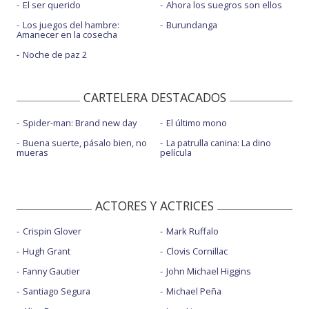
El ser querido
Ahora los suegros son ellos
Los juegos del hambre:
Burundanga
Amanecer en la cosecha
Noche de paz 2
CARTELERA DESTACADOS
Spider-man: Brand new day
El último mono
Buena suerte, pásalo bien, no
La patrulla canina: La dino
mueras
película
ACTORES Y ACTRICES
Crispin Glover
Mark Ruffalo
Hugh Grant
Clovis Cornillac
Fanny Gautier
John Michael Higgins
Santiago Segura
Michael Peña