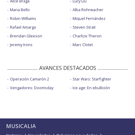
Alice Braga
Lucy Liu
Maria Bello
Alba Rohrwacher
Robin Williams
Miquel Fernández
Rafael Amargo
Steven Strait
Brendan Gleeson
Charlize Theron
Jeremy Irons
Marc Clotet
AVANCES DESTACADOS
Operación Camarón 2
Star Wars: Starfighter
Vengadores: Doomsday
Ice age: En ebullición
MUSICALIA