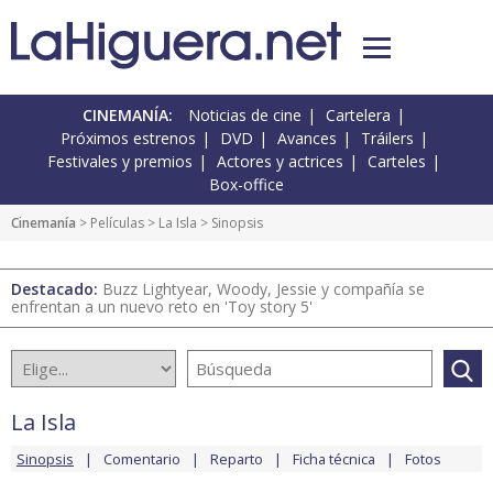
CINEMANÍA:
Noticias de cine
Cartelera
Próximos estrenos
DVD
Avances
Tráilers
Festivales y premios
Actores y actrices
Carteles
Box-office
Cinemanía
> Películas >
La Isla
> Sinopsis
Destacado:
Buzz Lightyear, Woody, Jessie y compañía se
enfrentan a un nuevo reto en 'Toy story 5'
La Isla
Sinopsis
Comentario
Reparto
Ficha técnica
Fotos