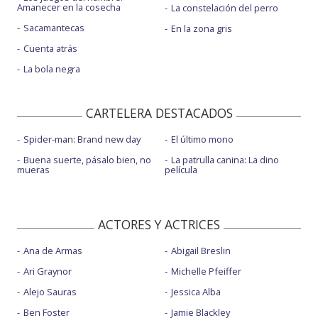
Amanecer en la cosecha
La constelación del perro
Sacamantecas
En la zona gris
Cuenta atrás
La bola negra
CARTELERA DESTACADOS
Spider-man: Brand new day
El último mono
Buena suerte, pásalo bien, no
La patrulla canina: La dino
mueras
película
ACTORES Y ACTRICES
Ana de Armas
Abigail Breslin
Ari Graynor
Michelle Pfeiffer
Alejo Sauras
Jessica Alba
Ben Foster
Jamie Blackley