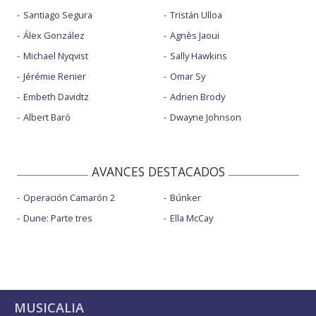
Santiago Segura
Tristán Ulloa
Álex González
Agnès Jaoui
Michael Nyqvist
Sally Hawkins
Jérémie Renier
Omar Sy
Embeth Davidtz
Adrien Brody
Albert Baró
Dwayne Johnson
AVANCES DESTACADOS
Operación Camarón 2
Búnker
Dune: Parte tres
Ella McCay
MUSICALIA