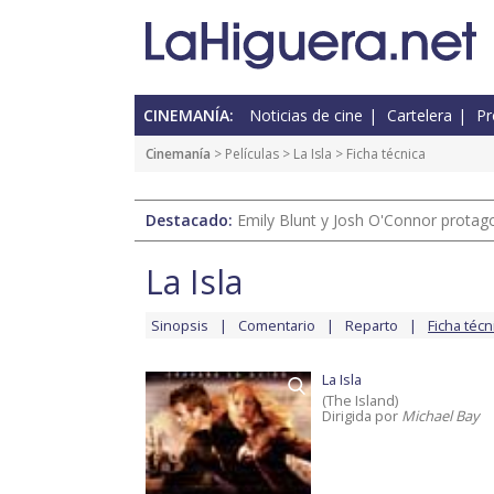
CINEMANÍA:
Noticias de cine
Cartelera
Pr
Cinemanía
> Películas >
La Isla
> Ficha técnica
Destacado:
Emily Blunt y Josh O'Connor protagon
La Isla
Sinopsis
Comentario
Reparto
Ficha técn
La Isla
(The Island)
Dirigida por
Michael Bay