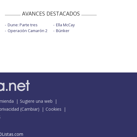
AVANCES DESTACADOS
Dune: Parte tres
Ella McCay
Operación Camarón 2
Búnker
mienda
Sugiere una web
 privacidad
(
Cambiar
)
Cookies
S
0Listas.com