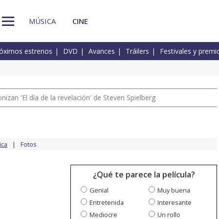
MÚSICA
CINE
óximos estrenos
DVD
Avances
Tráilers
Festivales y premi
izan 'El día de la revelación' de Steven Spielberg
ica
Fotos
¿Qué te parece la película?
Genial
Muy buena
Entretenida
Interesante
Mediocre
Un rollo