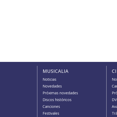
MUSICALIA
C
Noticias
Not
Novedades
Car
Próximas novedades
Pr
Discos históricos
DV
Canciones
Av
Festivales
Trá