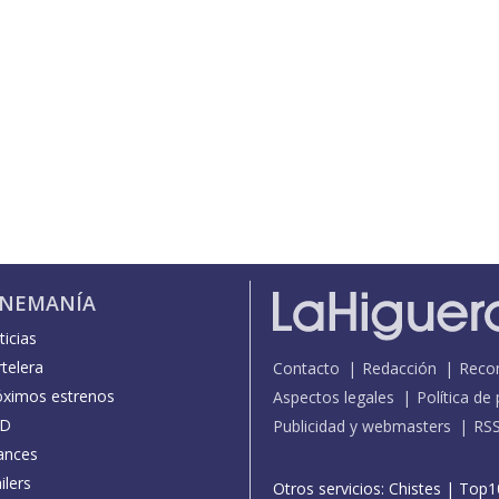
INEMANÍA
icias
telera
Contacto
Redacción
Reco
óximos estrenos
Aspectos legales
Política de
D
Publicidad y webmasters
RS
ances
ilers
Otros servicios:
Chistes
|
Top1