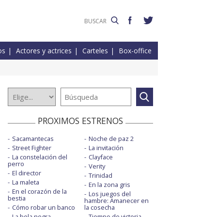
os
Actores y actrices
Carteles
Box-office
PROXIMOS ESTRENOS
Sacamantecas
Noche de paz 2
Street Fighter
La invitación
La constelación del
Clayface
perro
Verity
El director
Trinidad
La maleta
En la zona gris
En el corazón de la
Los juegos del
bestia
hambre: Amanecer en
Cómo robar un banco
la cosecha
La bola negra
Tiempo de victoria