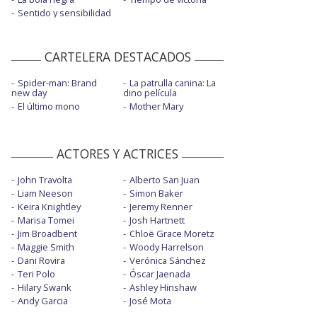
Sentido y sensibilidad
CARTELERA DESTACADOS
Spider-man: Brand
La patrulla canina: La
new day
dino película
El último mono
Mother Mary
ACTORES Y ACTRICES
John Travolta
Alberto San Juan
Liam Neeson
Simon Baker
Keira Knightley
Jeremy Renner
Marisa Tomei
Josh Hartnett
Jim Broadbent
Chloë Grace Moretz
Maggie Smith
Woody Harrelson
Dani Rovira
Verónica Sánchez
Teri Polo
Óscar Jaenada
Hilary Swank
Ashley Hinshaw
Andy Garcia
José Mota