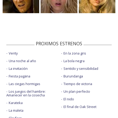
PROXIMOS ESTRENOS
Verity
En la zona gris
Una noche al año
La bola negra
La invitación
Sentido y sensibilidad
Fiesta pagäna
Burundanga
Las ciegas hormigas
Tiempo de victoria
Los juegos del hambre:
Un plan perfecto
Amanecer en la cosecha
El nido
Karateka
El final de Oak Street
La maleta
Clayface