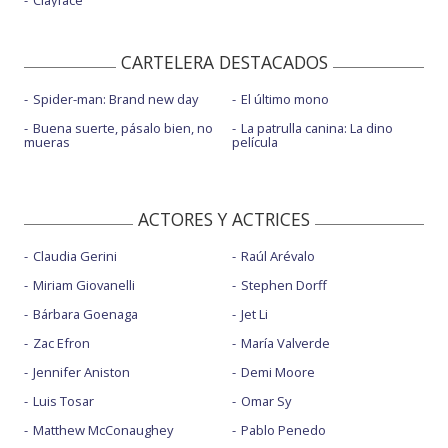
CARTELERA DESTACADOS
Spider-man: Brand new day
El último mono
Buena suerte, pásalo bien, no
La patrulla canina: La dino
mueras
película
ACTORES Y ACTRICES
Claudia Gerini
Raúl Arévalo
Miriam Giovanelli
Stephen Dorff
Bárbara Goenaga
Jet Li
Zac Efron
María Valverde
Jennifer Aniston
Demi Moore
Luis Tosar
Omar Sy
Matthew McConaughey
Pablo Penedo