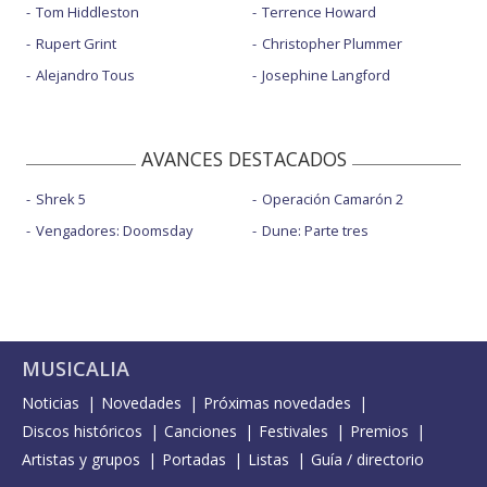
Tom Hiddleston
Terrence Howard
Rupert Grint
Christopher Plummer
Alejandro Tous
Josephine Langford
AVANCES DESTACADOS
Shrek 5
Operación Camarón 2
Vengadores: Doomsday
Dune: Parte tres
MUSICALIA
Noticias
Novedades
Próximas novedades
Discos históricos
Canciones
Festivales
Premios
Artistas y grupos
Portadas
Listas
Guía / directorio