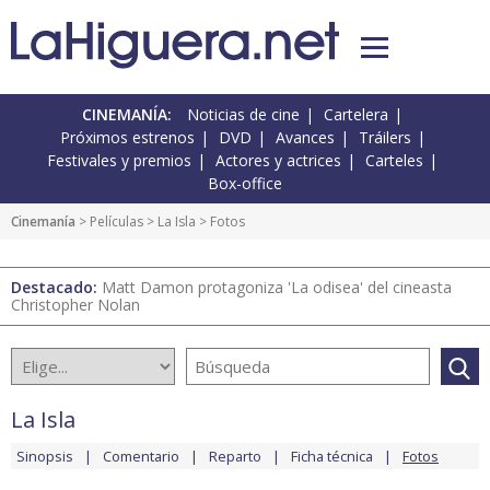
CINEMANÍA:
Noticias de cine
Cartelera
Próximos estrenos
DVD
Avances
Tráilers
Festivales y premios
Actores y actrices
Carteles
Box-office
Cinemanía
> Películas >
La Isla
> Fotos
Destacado:
Matt Damon protagoniza 'La odisea' del cineasta
Christopher Nolan
La Isla
Sinopsis
Comentario
Reparto
Ficha técnica
Fotos