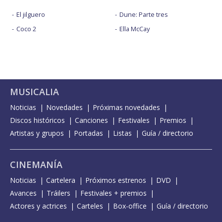
El jilguero
Dune: Parte tres
Coco 2
Ella McCay
MUSICALIA
Noticias
Novedades
Próximas novedades
Discos históricos
Canciones
Festivales
Premios
Artistas y grupos
Portadas
Listas
Guía / directorio
CINEMANÍA
Noticias
Cartelera
Próximos estrenos
DVD
Avances
Tráilers
Festivales + premios
Actores y actrices
Carteles
Box-office
Guía / directorio