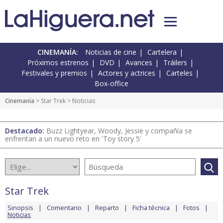
CINEMANÍA:
Noticias de cine
Cartelera
Próximos estrenos
DVD
Avances
Tráilers
Festivales y premios
Actores y actrices
Carteles
Box-office
Cinemanía
>
Star Trek
> Noticias
Destacado:
Buzz Lightyear, Woody, Jessie y compañía se
enfrentan a un nuevo reto en 'Toy story 5'
Star Trek
Sinopsis
Comentario
Reparto
Ficha técnica
Fotos
Noticias