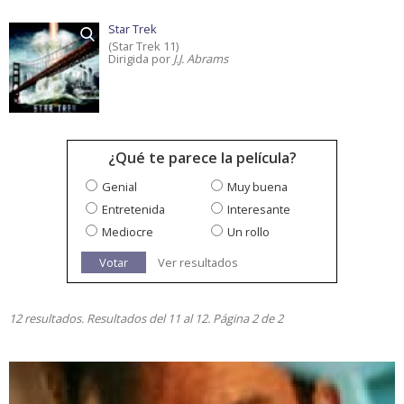
Star Trek
(Star Trek 11)
Dirigida por
J.J. Abrams
¿Qué te parece la película?
Genial
Muy buena
Entretenida
Interesante
Mediocre
Un rollo
Votar
Ver resultados
12 resultados. Resultados del 11 al 12. Página 2 de 2