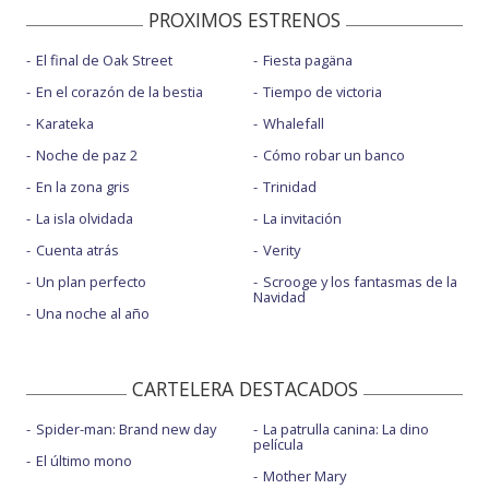
PROXIMOS ESTRENOS
El final de Oak Street
Fiesta pagäna
En el corazón de la bestia
Tiempo de victoria
Karateka
Whalefall
Noche de paz 2
Cómo robar un banco
En la zona gris
Trinidad
La isla olvidada
La invitación
Cuenta atrás
Verity
Un plan perfecto
Scrooge y los fantasmas de la
Navidad
Una noche al año
CARTELERA DESTACADOS
Spider-man: Brand new day
La patrulla canina: La dino
película
El último mono
Mother Mary