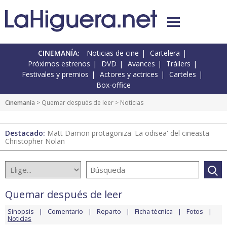
CINEMANÍA:
Noticias de cine
Cartelera
Próximos estrenos
DVD
Avances
Tráilers
Festivales y premios
Actores y actrices
Carteles
Box-office
Cinemanía
>
Quemar después de leer
> Noticias
Destacado:
Matt Damon protagoniza 'La odisea' del cineasta
Christopher Nolan
Quemar después de leer
Sinopsis
Comentario
Reparto
Ficha técnica
Fotos
Noticias