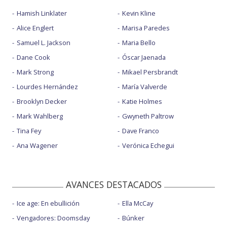
Hamish Linklater
Kevin Kline
Alice Englert
Marisa Paredes
Samuel L. Jackson
Maria Bello
Dane Cook
Óscar Jaenada
Mark Strong
Mikael Persbrandt
Lourdes Hernández
María Valverde
Brooklyn Decker
Katie Holmes
Mark Wahlberg
Gwyneth Paltrow
Tina Fey
Dave Franco
Ana Wagener
Verónica Echegui
AVANCES DESTACADOS
Ice age: En ebullición
Ella McCay
Vengadores: Doomsday
Búnker