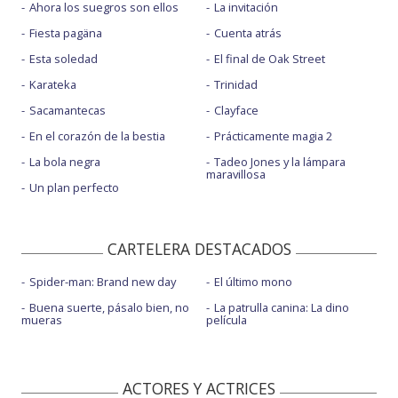
Ahora los suegros son ellos
La invitación
Fiesta pagäna
Cuenta atrás
Esta soledad
El final de Oak Street
Karateka
Trinidad
Sacamantecas
Clayface
En el corazón de la bestia
Prácticamente magia 2
La bola negra
Tadeo Jones y la lámpara
maravillosa
Un plan perfecto
CARTELERA DESTACADOS
Spider-man: Brand new day
El último mono
Buena suerte, pásalo bien, no
La patrulla canina: La dino
mueras
película
ACTORES Y ACTRICES