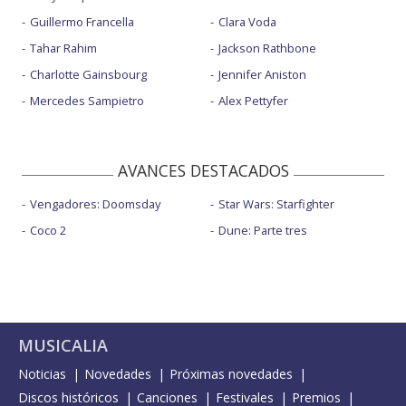
Guillermo Francella
Clara Voda
Tahar Rahim
Jackson Rathbone
Charlotte Gainsbourg
Jennifer Aniston
Mercedes Sampietro
Alex Pettyfer
AVANCES DESTACADOS
Vengadores: Doomsday
Star Wars: Starfighter
Coco 2
Dune: Parte tres
MUSICALIA
Noticias
Novedades
Próximas novedades
Discos históricos
Canciones
Festivales
Premios