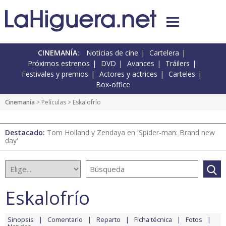
CINEMANÍA:
Noticias de cine
Cartelera
Próximos estrenos
DVD
Avances
Tráilers
Festivales y premios
Actores y actrices
Carteles
Box-office
Cinemanía
> Películas > Eskalofrío
Destacado:
Tom Holland y Zendaya en 'Spider-man: Brand new
day'
Eskalofrío
Sinopsis
Comentario
Reparto
Ficha técnica
Fotos