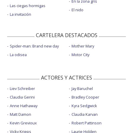
En la zona gris
Las ciegas hormigas
El nido
La invitación
CARTELERA DESTACADOS
Spider-man: Brand new day
Mother Mary
La odisea
Motor City
ACTORES Y ACTRICES
Liev Schreiber
Jay Baruchel
Claudia Gerini
Bradley Cooper
Anne Hathaway
Kyra Sedgwick
Matt Damon
Claudia Karvan
Kevin Grevioux
Robert Pattinson
Vicky Krieps
Laurie Holden