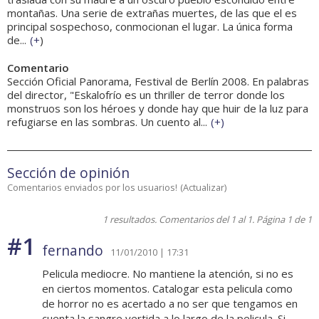
montañas. Una serie de extrañas muertes, de las que el es
principal sospechoso, conmocionan el lugar. La única forma
de...
(
+
)
Comentario
Sección Oficial Panorama, Festival de Berlín 2008. En palabras
del director, "Eskalofrío es un thriller de terror donde los
monstruos son los héroes y donde hay que huir de la luz para
refugiarse en las sombras. Un cuento al...
(
+
)
Sección de opinión
Comentarios enviados por los usuarios!
(
Actualizar
)
1 resultados. Comentarios del 1 al 1. Página 1 de 1
#1
fernando
11/01/2010 | 17:31
Pelicula mediocre. No mantiene la atención, si no es
en ciertos momentos. Catalogar esta pelicula como
de horror no es acertado a no ser que tengamos en
cuenta la sangre vertida a lo largo de la pelicula. Si