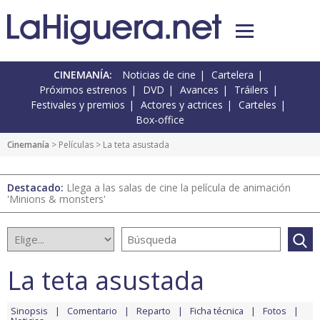
CINEMANÍA:
Noticias de cine
Cartelera
Próximos estrenos
DVD
Avances
Tráilers
Festivales y premios
Actores y actrices
Carteles
Box-office
Cinemanía
> Películas > La teta asustada
Destacado:
Llega a las salas de cine la película de animación
'Minions & monsters'
La teta asustada
Sinopsis
Comentario
Reparto
Ficha técnica
Fotos