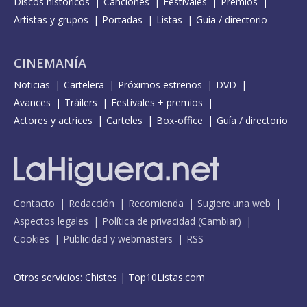
Discos históricos
Canciones
Festivales
Premios
Artistas y grupos
Portadas
Listas
Guía / directorio
CINEMANÍA
Noticias
Cartelera
Próximos estrenos
DVD
Avances
Tráilers
Festivales + premios
Actores y actrices
Carteles
Box-office
Guía / directorio
Contacto
Redacción
Recomienda
Sugiere una web
Aspectos legales
Política de privacidad
(
Cambiar
)
Cookies
Publicidad y webmasters
RSS
Otros servicios:
Chistes
|
Top10Listas.com