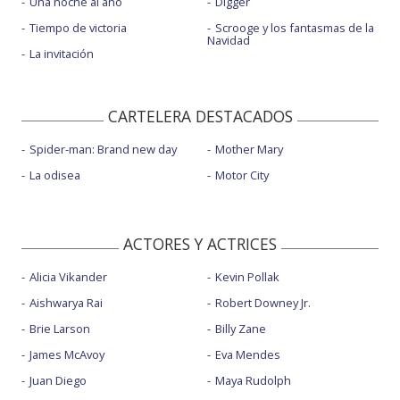
Una noche al año
Digger
Tiempo de victoria
Scrooge y los fantasmas de la
Navidad
La invitación
CARTELERA DESTACADOS
Spider-man: Brand new day
Mother Mary
La odisea
Motor City
ACTORES Y ACTRICES
Alicia Vikander
Kevin Pollak
Aishwarya Rai
Robert Downey Jr.
Brie Larson
Billy Zane
James McAvoy
Eva Mendes
Juan Diego
Maya Rudolph