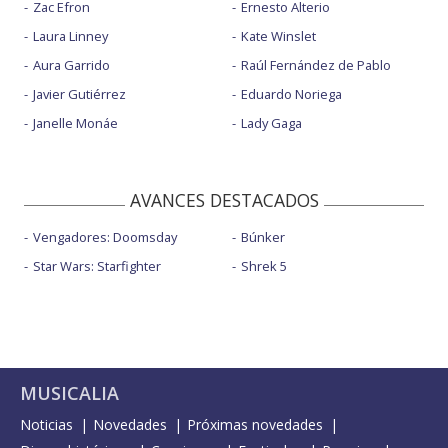
Zac Efron
Ernesto Alterio
Laura Linney
Kate Winslet
Aura Garrido
Raúl Fernández de Pablo
Javier Gutiérrez
Eduardo Noriega
Janelle Monáe
Lady Gaga
AVANCES DESTACADOS
Vengadores: Doomsday
Búnker
Star Wars: Starfighter
Shrek 5
MUSICALIA
Noticias
Novedades
Próximas novedades