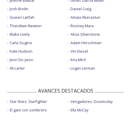
Jeanne Balibar
Gines García Millán
Josh Brolin
Daniel Craig
Queen Latifah
Amaia Aberasturi
Thandiwe Newton
Rooney Mara
Blake Lively
Alicia Silverstone
Carla Gugino
Adam Herschman
Kate Hudson
Vin Diesel
Jeon Do-yeon
Kira Miró
Ali Larter
Logan Lerman
AVANCES DESTACADOS
Star Wars: Starfighter
Vengadores: Doomsday
El gato con sombrero
Ella McCay