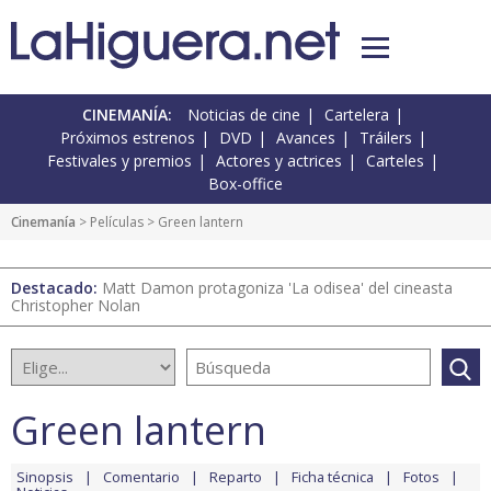
CINEMANÍA:
Noticias de cine
Cartelera
Próximos estrenos
DVD
Avances
Tráilers
Festivales y premios
Actores y actrices
Carteles
Box-office
Cinemanía
> Películas > Green lantern
Destacado:
Matt Damon protagoniza 'La odisea' del cineasta
Christopher Nolan
Green lantern
Sinopsis
Comentario
Reparto
Ficha técnica
Fotos