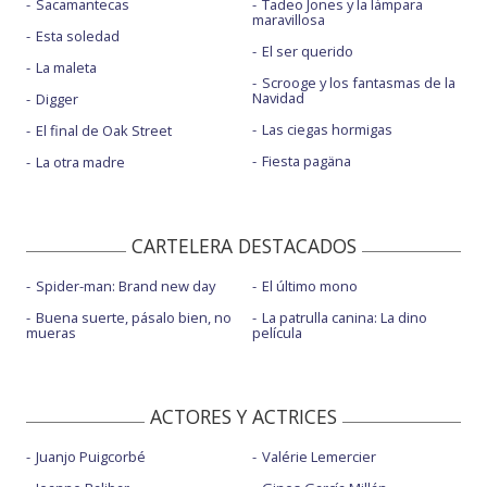
Sacamantecas
Tadeo Jones y la lámpara
maravillosa
Esta soledad
El ser querido
La maleta
Scrooge y los fantasmas de la
Navidad
Digger
Las ciegas hormigas
El final de Oak Street
Fiesta pagäna
La otra madre
CARTELERA DESTACADOS
Spider-man: Brand new day
El último mono
Buena suerte, pásalo bien, no
La patrulla canina: La dino
mueras
película
ACTORES Y ACTRICES
Juanjo Puigcorbé
Valérie Lemercier