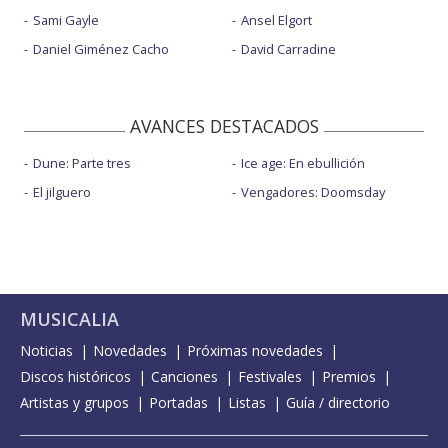
Sami Gayle
Ansel Elgort
Daniel Giménez Cacho
David Carradine
AVANCES DESTACADOS
Dune: Parte tres
Ice age: En ebullición
El jilguero
Vengadores: Doomsday
MUSICALIA
Noticias
Novedades
Próximas novedades
Discos históricos
Canciones
Festivales
Premios
Artistas y grupos
Portadas
Listas
Guía / directorio