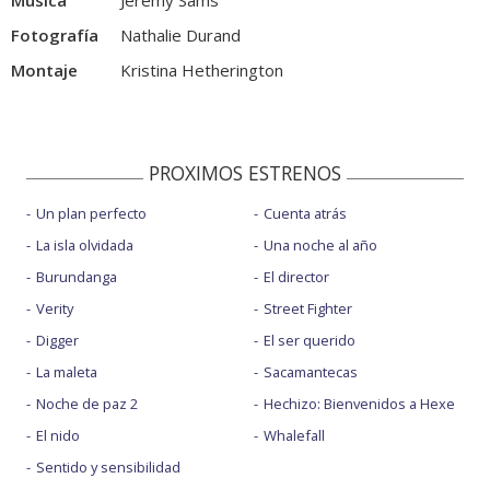
Música
Jeremy Sams
Fotografía
Nathalie Durand
Montaje
Kristina Hetherington
PROXIMOS ESTRENOS
Un plan perfecto
Cuenta atrás
La isla olvidada
Una noche al año
Burundanga
El director
Verity
Street Fighter
Digger
El ser querido
La maleta
Sacamantecas
Noche de paz 2
Hechizo: Bienvenidos a Hexe
El nido
Whalefall
Sentido y sensibilidad