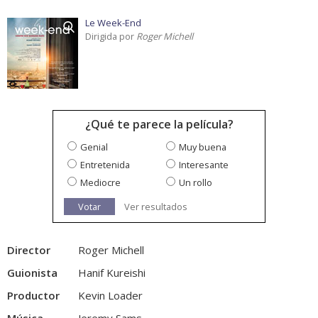
Le Week-End
Dirigida por
Roger Michell
¿Qué te parece la película?
Genial
Muy buena
Entretenida
Interesante
Mediocre
Un rollo
Votar
Ver resultados
Director
Roger Michell
Guionista
Hanif Kureishi
Productor
Kevin Loader