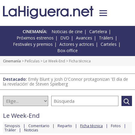
CINEMANÍA:
Noticias de cine
Cartelera
Próximos estrenos
DVD
Avances
Tráilers
Festivales y premios
Actores y actrices
Carteles
Box-office
Cinemanía
> Películas >
Le Week-End
> Ficha técnica
Destacado:
Emily Blunt y Josh O'Connor protagonizan 'El día de
la revelación' de Steven Spielberg
Le Week-End
Sinopsis
Comentario
Reparto
Ficha técnica
Fotos
Tráiler
Noticias