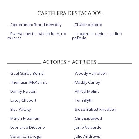
CARTELERA DESTACADOS
Spider-man: Brand new day
El último mono
Buena suerte, pásalo bien, no
La patrulla canina: La dino
mueras
película
ACTORES Y ACTRICES
Gael García Bernal
Woody Harrelson
Thomasin McKenzie
Maddy Curley
Danny Huston
Alfred Molina
Lacey Chabert
Tom Blyth
Elsa Pataky
Sidse Babett Knudsen
Martin Freeman
Clint Eastwood
Leonardo DiCaprio
Junio Valverde
Verónica Echegui
Julie Andrews