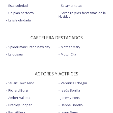
Esta soledad
Sacamantecas
Un plan perfecto
Scrooge y los fantasmas de la
Navidad
La isla olvidada
CARTELERA DESTACADOS
Spider-man: Brand new day
Mother Mary
La odisea
Motor City
ACTORES Y ACTRICES
Stuart Townsend
Verónica Echegui
Richard Burgi
Jesús Bonilla
Amber Valletta
Jeremy Irons
Bradley Cooper
Beppe Fiorello
Ben Affleck
Jason Segel