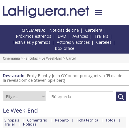
CINEMANÍA:
Noticias de cine
Cartelera
Próximos estrenos
DVD
Avances
Tráilers
Festivales y premios
Actores y actrices
Carteles
Box-office
Cinemanía
> Películas >
Le Week-End
> Cartel
Destacado:
Emily Blunt y Josh O'Connor protagonizan 'El día de
la revelación' de Steven Spielberg
Le Week-End
Sinopsis
Comentario
Reparto
Ficha técnica
Fotos
Tráiler
Noticias