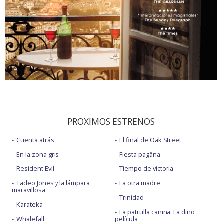
PROXIMOS ESTRENOS
Cuenta atrás
El final de Oak Street
En la zona gris
Fiesta pagäna
Resident Evil
Tiempo de victoria
Tadeo Jones y la lámpara
La otra madre
maravillosa
Trinidad
Karateka
La patrulla canina: La dino
Whalefall
película