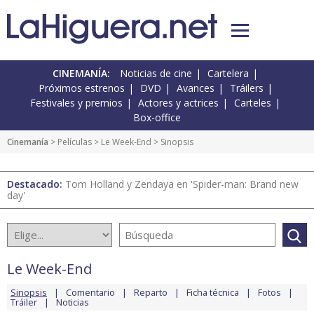
CINEMANÍA:
Noticias de cine
Cartelera
Próximos estrenos
DVD
Avances
Tráilers
Festivales y premios
Actores y actrices
Carteles
Box-office
Cinemanía
> Películas >
Le Week-End
> Sinopsis
Destacado:
Tom Holland y Zendaya en 'Spider-man: Brand new
day'
Le Week-End
Sinopsis
Comentario
Reparto
Ficha técnica
Fotos
Tráiler
Noticias