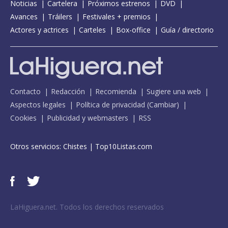
Noticias
Cartelera
Próximos estrenos
DVD
Avances
Tráilers
Festivales + premios
Actores y actrices
Carteles
Box-office
Guía / directorio
Contacto
Redacción
Recomienda
Sugiere una web
Aspectos legales
Política de privacidad
(
Cambiar
)
Cookies
Publicidad y webmasters
RSS
Otros servicios:
Chistes
|
Top10Listas.com
LaHiguera.net. Todos los derechos reservados