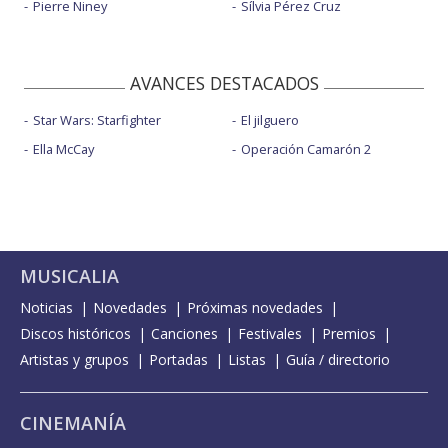
Pierre Niney
Sílvia Pérez Cruz
AVANCES DESTACADOS
Star Wars: Starfighter
El jilguero
Ella McCay
Operación Camarón 2
MUSICALIA
Noticias
Novedades
Próximas novedades
Discos históricos
Canciones
Festivales
Premios
Artistas y grupos
Portadas
Listas
Guía / directorio
CINEMANÍA