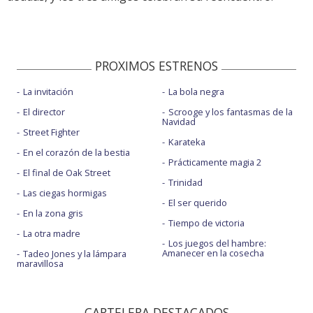
PROXIMOS ESTRENOS
La invitación
La bola negra
El director
Scrooge y los fantasmas de la
Navidad
Street Fighter
Karateka
En el corazón de la bestia
Prácticamente magia 2
El final de Oak Street
Trinidad
Las ciegas hormigas
El ser querido
En la zona gris
Tiempo de victoria
La otra madre
Los juegos del hambre:
Amanecer en la cosecha
Tadeo Jones y la lámpara
maravillosa
CARTELERA DESTACADOS