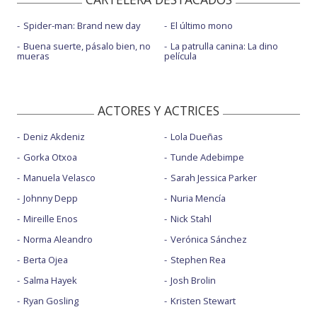
Spider-man: Brand new day
El último mono
Buena suerte, pásalo bien, no
La patrulla canina: La dino
mueras
película
ACTORES Y ACTRICES
Deniz Akdeniz
Lola Dueñas
Gorka Otxoa
Tunde Adebimpe
Manuela Velasco
Sarah Jessica Parker
Johnny Depp
Nuria Mencía
Mireille Enos
Nick Stahl
Norma Aleandro
Verónica Sánchez
Berta Ojea
Stephen Rea
Salma Hayek
Josh Brolin
Ryan Gosling
Kristen Stewart