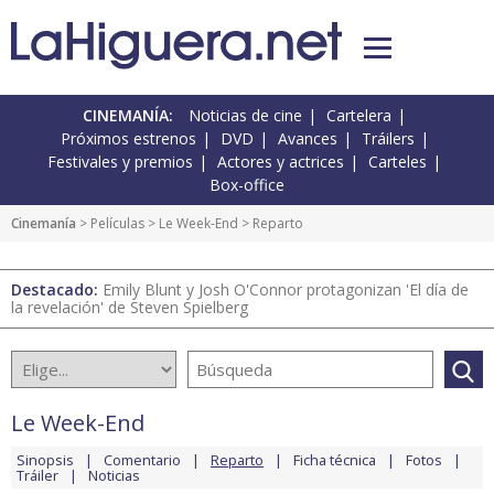
CINEMANÍA:
Noticias de cine
Cartelera
Próximos estrenos
DVD
Avances
Tráilers
Festivales y premios
Actores y actrices
Carteles
Box-office
Cinemanía
> Películas >
Le Week-End
> Reparto
Destacado:
Emily Blunt y Josh O'Connor protagonizan 'El día de
la revelación' de Steven Spielberg
Le Week-End
Sinopsis
Comentario
Reparto
Ficha técnica
Fotos
Tráiler
Noticias