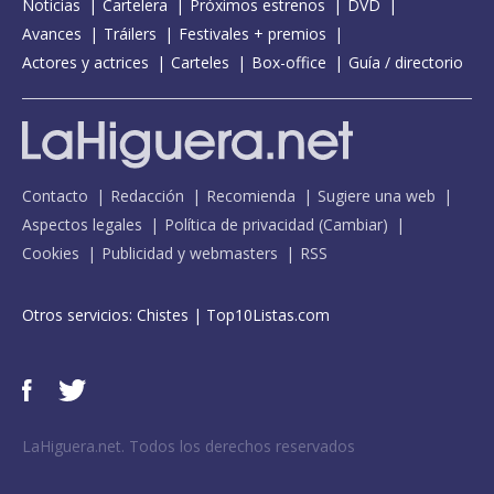
Noticias
Cartelera
Próximos estrenos
DVD
Avances
Tráilers
Festivales + premios
Actores y actrices
Carteles
Box-office
Guía / directorio
Contacto
Redacción
Recomienda
Sugiere una web
Aspectos legales
Política de privacidad
(
Cambiar
)
Cookies
Publicidad y webmasters
RSS
Otros servicios:
Chistes
|
Top10Listas.com
LaHiguera.net. Todos los derechos reservados