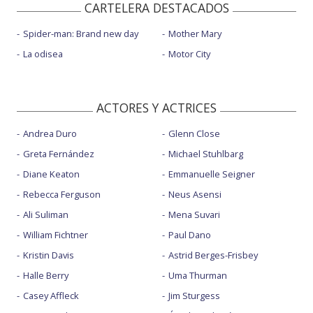
CARTELERA DESTACADOS
Spider-man: Brand new day
Mother Mary
La odisea
Motor City
ACTORES Y ACTRICES
Andrea Duro
Glenn Close
Greta Fernández
Michael Stuhlbarg
Diane Keaton
Emmanuelle Seigner
Rebecca Ferguson
Neus Asensi
Ali Suliman
Mena Suvari
William Fichtner
Paul Dano
Kristin Davis
Astrid Berges-Frisbey
Halle Berry
Uma Thurman
Casey Affleck
Jim Sturgess