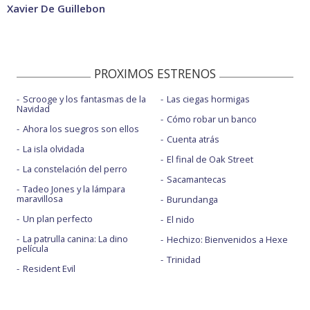
Xavier De Guillebon
PROXIMOS ESTRENOS
Scrooge y los fantasmas de la
Las ciegas hormigas
Navidad
Cómo robar un banco
Ahora los suegros son ellos
Cuenta atrás
La isla olvidada
El final de Oak Street
La constelación del perro
Sacamantecas
Tadeo Jones y la lámpara
maravillosa
Burundanga
Un plan perfecto
El nido
La patrulla canina: La dino
Hechizo: Bienvenidos a Hexe
película
Trinidad
Resident Evil