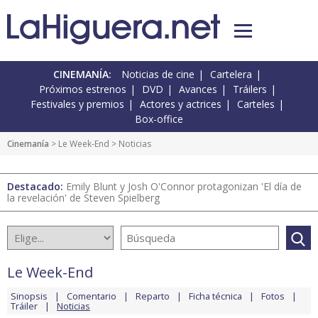
CINEMANÍA:
Noticias de cine
Cartelera
Próximos estrenos
DVD
Avances
Tráilers
Festivales y premios
Actores y actrices
Carteles
Box-office
Cinemanía
>
Le Week-End
> Noticias
Destacado:
Emily Blunt y Josh O'Connor protagonizan 'El día de
la revelación' de Steven Spielberg
Le Week-End
Sinopsis
Comentario
Reparto
Ficha técnica
Fotos
Tráiler
Noticias