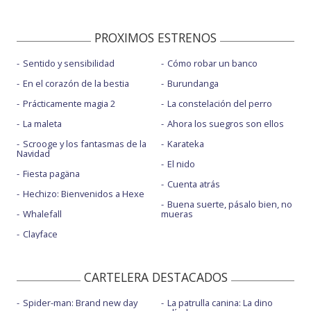
PROXIMOS ESTRENOS
Sentido y sensibilidad
Cómo robar un banco
En el corazón de la bestia
Burundanga
Prácticamente magia 2
La constelación del perro
La maleta
Ahora los suegros son ellos
Scrooge y los fantasmas de la
Karateka
Navidad
El nido
Fiesta pagäna
Cuenta atrás
Hechizo: Bienvenidos a Hexe
Buena suerte, pásalo bien, no
Whalefall
mueras
Clayface
CARTELERA DESTACADOS
Spider-man: Brand new day
La patrulla canina: La dino