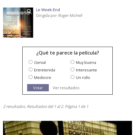
Le Week-End
Dirigida por
Roger Michell
¿Qué te parece la película?
Genial
Muy buena
Entretenida
Interesante
Mediocre
Un rollo
Votar
Ver resultados
2 resultados. Resultados del 1 al 2. Página 1 de 1