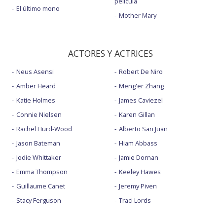
película
El último mono
Mother Mary
ACTORES Y ACTRICES
Neus Asensi
Robert De Niro
Amber Heard
Meng'er Zhang
Katie Holmes
James Caviezel
Connie Nielsen
Karen Gillan
Rachel Hurd-Wood
Alberto San Juan
Jason Bateman
Hiam Abbass
Jodie Whittaker
Jamie Dornan
Emma Thompson
Keeley Hawes
Guillaume Canet
Jeremy Piven
Stacy Ferguson
Traci Lords