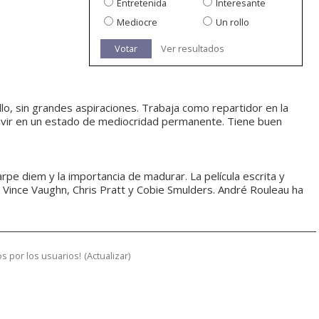
Entretenida
Interesante
Mediocre
Un rollo
Votar
Ver resultados
lo, sin grandes aspiraciones. Trabaja como repartidor en la
 vivir en un estado de mediocridad permanente. Tiene buen
arpe diem y la importancia de madurar. La película escrita y
 Vince Vaughn, Chris Pratt y Cobie Smulders. André Rouleau ha
s por los usuarios!
(
Actualizar
)