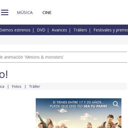
MÚSICA
CINE
óximos estrenos
DVD
Avances
Tráilers
Festivales y premi
a de animación 'Minions & monsters'
o!
ica
Fotos
Tráiler