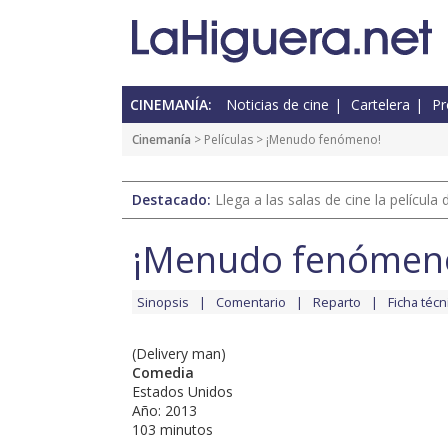
CINEMANÍA:
Noticias de cine
Cartelera
Pr
Cinemanía
> Películas > ¡Menudo fenómeno!
Destacado:
Llega a las salas de cine la películ
¡Menudo fenómen
Sinopsis
Comentario
Reparto
Ficha técn
(Delivery man)
Comedia
Estados Unidos
Año: 2013
103 minutos