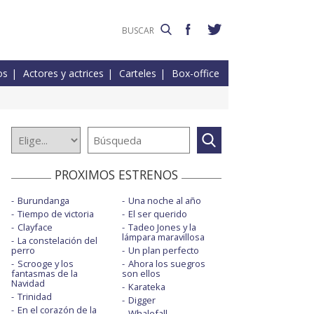
os
Actores y actrices
Carteles
Box-office
PROXIMOS ESTRENOS
Burundanga
Una noche al año
Tiempo de victoria
El ser querido
Clayface
Tadeo Jones y la
lámpara maravillosa
La constelación del
perro
Un plan perfecto
Scrooge y los
Ahora los suegros
fantasmas de la
son ellos
Navidad
Karateka
Trinidad
Digger
En el corazón de la
Whalefall