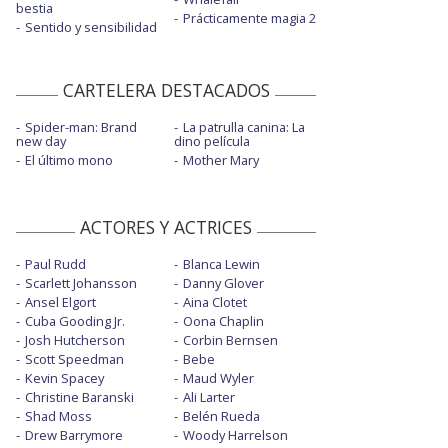
bestia
Prácticamente magia 2
Sentido y sensibilidad
CARTELERA DESTACADOS
Spider-man: Brand
La patrulla canina: La
new day
dino película
El último mono
Mother Mary
ACTORES Y ACTRICES
Paul Rudd
Blanca Lewin
Scarlett Johansson
Danny Glover
Ansel Elgort
Aina Clotet
Cuba Gooding Jr.
Oona Chaplin
Josh Hutcherson
Corbin Bernsen
Scott Speedman
Bebe
Kevin Spacey
Maud Wyler
Christine Baranski
Ali Larter
Shad Moss
Belén Rueda
Drew Barrymore
Woody Harrelson