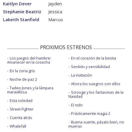
Kaitlyn Dever
Jayden
Stephanie Beatriz
Jessica
Lakeith Stanfield
Marcus
PROXIMOS ESTRENOS
Los juegos del hambre:
En el corazón de la bestia
Amanecer en la cosecha
Sentido y sensibilidad
En la zona gris
La invitación
Noche de paz 2
Ahora los suegros son ellos
Tadeo Jones y la lámpara
maravillosa
Scrooge y los fantasmas de la
Navidad
Esta soledad
El nido
Street Fighter
Prácticamente magia 2
Cuenta atrás
Buena suerte, pásalo bien, no
Whalefall
mueras