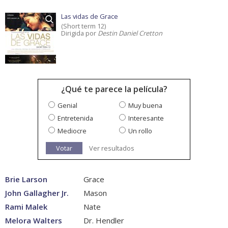
Las vidas de Grace
(Short term 12)
Dirigida por
Destin Daniel Cretton
¿Qué te parece la película?
Genial
Muy buena
Entretenida
Interesante
Mediocre
Un rollo
Votar
Ver resultados
Brie Larson
Grace
John Gallagher Jr.
Mason
Rami Malek
Nate
Melora Walters
Dr. Hendler