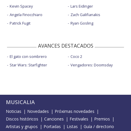
Kevin Spacey
Lars Eidinger
Angela Finocchiaro
Zach Galifianakis
Patrick Fugit
Ryan Gosling
AVANCES DESTACADOS
El gato con sombrero
Coco 2
Star Wars: Starfighter
Vengadores: Doomsday
MUSICALIA
Noticias
Novedades
Próximas novedades
Discos históricos
Canciones
Festivales
Premios
Artistas y grupos
Portadas
Listas
Guía / directorio