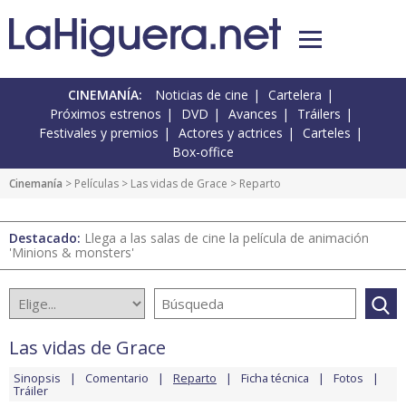
CINEMANÍA:
Noticias de cine
Cartelera
Próximos estrenos
DVD
Avances
Tráilers
Festivales y premios
Actores y actrices
Carteles
Box-office
Cinemanía
> Películas >
Las vidas de Grace
> Reparto
Destacado:
Llega a las salas de cine la película de animación
'Minions & monsters'
Las vidas de Grace
Sinopsis
Comentario
Reparto
Ficha técnica
Fotos
Tráiler