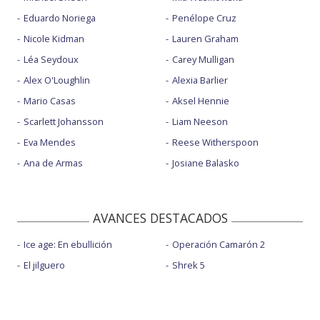
Eduardo Noriega
Penélope Cruz
Nicole Kidman
Lauren Graham
Léa Seydoux
Carey Mulligan
Alex O'Loughlin
Alexia Barlier
Mario Casas
Aksel Hennie
Scarlett Johansson
Liam Neeson
Eva Mendes
Reese Witherspoon
Ana de Armas
Josiane Balasko
AVANCES DESTACADOS
Ice age: En ebullición
Operación Camarón 2
El jilguero
Shrek 5