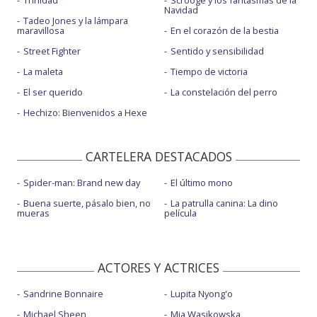
Navidad
Tadeo Jones y la lámpara
maravillosa
En el corazón de la bestia
Street Fighter
Sentido y sensibilidad
La maleta
Tiempo de victoria
El ser querido
La constelación del perro
Hechizo: Bienvenidos a Hexe
CARTELERA DESTACADOS
Spider-man: Brand new day
El último mono
Buena suerte, pásalo bien, no
La patrulla canina: La dino
mueras
película
ACTORES Y ACTRICES
Sandrine Bonnaire
Lupita Nyong'o
Michael Sheen
Mia Wasikowska