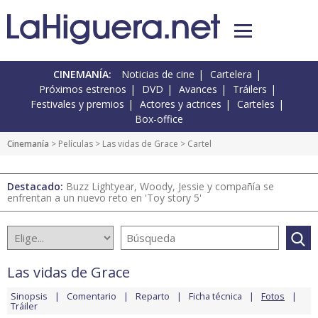
CINEMANÍA:
Noticias de cine
Cartelera
Próximos estrenos
DVD
Avances
Tráilers
Festivales y premios
Actores y actrices
Carteles
Box-office
Cinemanía
> Películas >
Las vidas de Grace
> Cartel
Destacado:
Buzz Lightyear, Woody, Jessie y compañía se
enfrentan a un nuevo reto en 'Toy story 5'
Las vidas de Grace
Sinopsis
Comentario
Reparto
Ficha técnica
Fotos
Tráiler