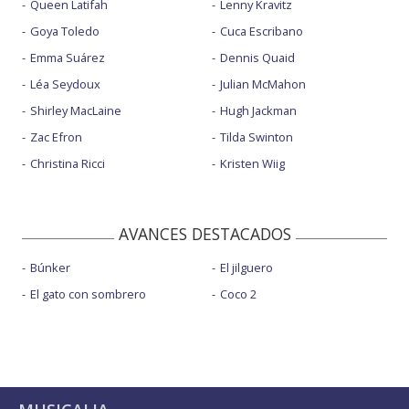
Queen Latifah
Lenny Kravitz
Goya Toledo
Cuca Escribano
Emma Suárez
Dennis Quaid
Léa Seydoux
Julian McMahon
Shirley MacLaine
Hugh Jackman
Zac Efron
Tilda Swinton
Christina Ricci
Kristen Wiig
AVANCES DESTACADOS
Búnker
El jilguero
El gato con sombrero
Coco 2