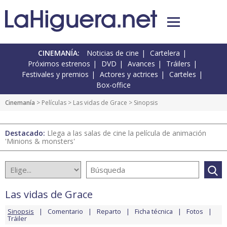
CINEMANÍA:
Noticias de cine
Cartelera
Próximos estrenos
DVD
Avances
Tráilers
Festivales y premios
Actores y actrices
Carteles
Box-office
Cinemanía
> Películas >
Las vidas de Grace
> Sinopsis
Destacado:
Llega a las salas de cine la película de animación
'Minions & monsters'
Las vidas de Grace
Sinopsis
Comentario
Reparto
Ficha técnica
Fotos
Tráiler