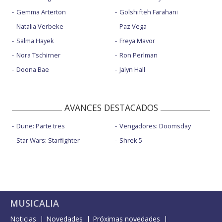
Gemma Arterton
Golshifteh Farahani
Natalia Verbeke
Paz Vega
Salma Hayek
Freya Mavor
Nora Tschirner
Ron Perlman
Doona Bae
Jalyn Hall
AVANCES DESTACADOS
Dune: Parte tres
Vengadores: Doomsday
Star Wars: Starfighter
Shrek 5
MUSICALIA
Noticias
Novedades
Próximas novedades