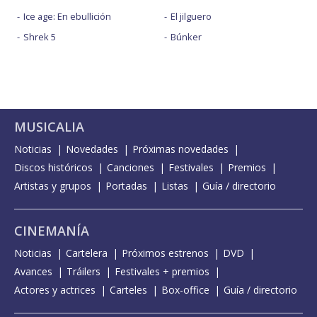
Ice age: En ebullición
El jilguero
Shrek 5
Búnker
MUSICALIA
Noticias
Novedades
Próximas novedades
Discos históricos
Canciones
Festivales
Premios
Artistas y grupos
Portadas
Listas
Guía / directorio
CINEMANÍA
Noticias
Cartelera
Próximos estrenos
DVD
Avances
Tráilers
Festivales + premios
Actores y actrices
Carteles
Box-office
Guía / directorio