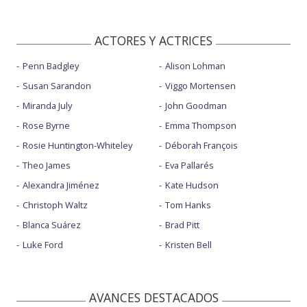
ACTORES Y ACTRICES
Penn Badgley
Alison Lohman
Susan Sarandon
Viggo Mortensen
Miranda July
John Goodman
Rose Byrne
Emma Thompson
Rosie Huntington-Whiteley
Déborah François
Theo James
Eva Pallarés
Alexandra Jiménez
Kate Hudson
Christoph Waltz
Tom Hanks
Blanca Suárez
Brad Pitt
Luke Ford
Kristen Bell
AVANCES DESTACADOS