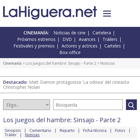
CINEMANÍA:
Noticias de cine
Cartelera
Próximos estrenos
DVD
Avances
Tráilers
Festivales y premios
Actores y actrices
Carteles
Box-office
Cinemanía
>
Los juegos del hambre: Sinsajo - Parte 2
> Noticias
Destacado:
Matt Damon protagoniza 'La odisea' del cineasta
Christopher Nolan
Los juegos del hambre: Sinsajo - Parte 2
Sinopsis
Comentario
Reparto
Ficha técnica
Fotos
Tráiler
Noticias