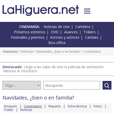
CINEMANÍA:
Noticias de cine
Cartelera
Próximos estrenos
DVD
Avances
Tráilers
Festivales y premios
Actores y actrices
Carteles
Box-office
Cinemanía
> Películas >
Navidades, ¿bien o en familia?
> Comentario
Destacado:
Llega a las salas de cine la película de animación
'Minions & monsters'
Navidades, ¿bien o en familia?
Sinopsis
Comentario
Reparto
Ficha técnica
Fotos
Tráiler
Noticias