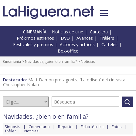
CINEMANÍA:
Noticias de cine
Cartelera
Próximos estrenos
DVD
Avances
Tráilers
Festivales y premios
Actores y actrices
Carteles
Box-office
Cinemanía
>
Navidades, ¿bien o en familia?
> Noticias
Destacado:
Matt Damon protagoniza 'La odisea' del cineasta
Christopher Nolan
Navidades, ¿bien o en familia?
Sinopsis
Comentario
Reparto
Ficha técnica
Fotos
Tráiler
Noticias