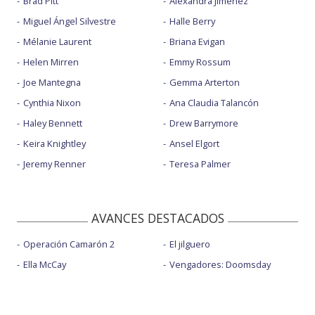
Brad Pitt
Alexandra Jiménez
Miguel Ángel Silvestre
Halle Berry
Mélanie Laurent
Briana Evigan
Helen Mirren
Emmy Rossum
Joe Mantegna
Gemma Arterton
Cynthia Nixon
Ana Claudia Talancón
Haley Bennett
Drew Barrymore
Keira Knightley
Ansel Elgort
Jeremy Renner
Teresa Palmer
AVANCES DESTACADOS
Operación Camarón 2
El jilguero
Ella McCay
Vengadores: Doomsday