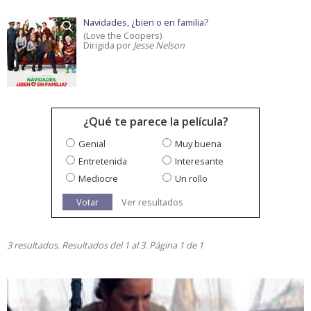
Navidades, ¿bien o en familia?
(Love the Coopers)
Dirigida por
Jesse Nelson
¿Qué te parece la película?
Genial
Muy buena
Entretenida
Interesante
Mediocre
Un rollo
Votar
Ver resultados
3 resultados. Resultados del 1 al 3. Página 1 de 1