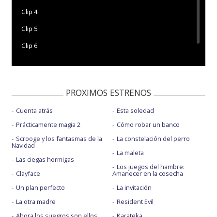
Clip 4
Clip 5
Clip 6
PROXIMOS ESTRENOS
Cuenta atrás
Esta soledad
Prácticamente magia 2
Cómo robar un banco
Scrooge y los fantasmas de la
La constelación del perro
Navidad
La maleta
Las ciegas hormigas
Los juegos del hambre:
Clayface
Amanecer en la cosecha
Un plan perfecto
La invitación
La otra madre
Resident Evil
Ahora los suegros son ellos
Karateka