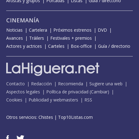
Artistas y grupos
Portadas
Listas
Guía / directorio
CINEMANÍA
Noticias
Cartelera
Próximos estrenos
DVD
Avances
Tráilers
Festivales + premios
Actores y actrices
Carteles
Box-office
Guía / directorio
Contacto
Redacción
Recomienda
Sugiere una web
Aspectos legales
Política de privacidad
(
Cambiar
)
Cookies
Publicidad y webmasters
RSS
Otros servicios:
Chistes
|
Top10Listas.com