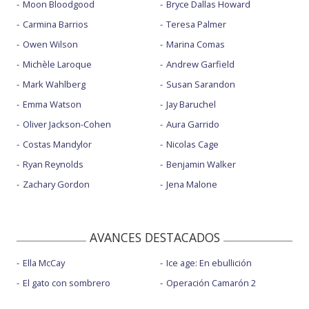
Moon Bloodgood
Bryce Dallas Howard
Carmina Barrios
Teresa Palmer
Owen Wilson
Marina Comas
Michèle Laroque
Andrew Garfield
Mark Wahlberg
Susan Sarandon
Emma Watson
Jay Baruchel
Oliver Jackson-Cohen
Aura Garrido
Costas Mandylor
Nicolas Cage
Ryan Reynolds
Benjamin Walker
Zachary Gordon
Jena Malone
AVANCES DESTACADOS
Ella McCay
Ice age: En ebullición
El gato con sombrero
Operación Camarón 2