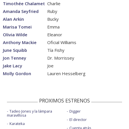
Timothée Chalamet
Charlie
Amanda Seyfried
Ruby
Alan Arkin
Bucky
Marisa Tomei
Emma
Olivia Wilde
Eleanor
Anthony Mackie
Oficial Williams
June Squibb
Tía Fishy
Jon Tenney
Dr. Morrissey
Jake Lacy
Joe
Molly Gordon
Lauren Hesselberg
PROXIMOS ESTRENOS
Tadeo Jones y la lámpara
Digger
maravillosa
El director
Karateka
Cuenta atrás