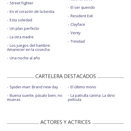
Street Fighter
El ser querido
En el corazón de la bestia
Resident Evil
Esta soledad
Clayface
Un plan perfecto
Verity
La otra madre
Trinidad
Los juegos del hambre:
Amanecer en la cosecha
Una noche al año
CARTELERA DESTACADOS
Spider-man: Brand new day
El último mono
Buena suerte, pásalo bien, no
La patrulla canina: La dino
mueras
película
ACTORES Y ACTRICES