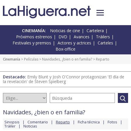
CINEMANÍA:
Noticias de cine
Cartelera
Próximos estrenos
DVD
Avances
Tráilers
Festivales y premios
Actores y actrices
Carteles
Box-office
Cinemanía
> Películas >
Navidades, ¿bien o en familia?
> Reparto
Destacado:
Emily Blunt y Josh O'Connor protagonizan 'El día de
la revelación' de Steven Spielberg
Navidades, ¿bien o en familia?
Sinopsis
Comentario
Reparto
Ficha técnica
Fotos
Tráiler
Noticias