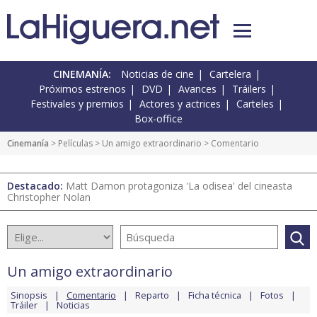
CINEMANÍA:
Noticias de cine
Cartelera
Próximos estrenos
DVD
Avances
Tráilers
Festivales y premios
Actores y actrices
Carteles
Box-office
Cinemanía
> Películas >
Un amigo extraordinario
> Comentario
Destacado:
Matt Damon protagoniza 'La odisea' del cineasta
Christopher Nolan
Un amigo extraordinario
Sinopsis
Comentario
Reparto
Ficha técnica
Fotos
Tráiler
Noticias