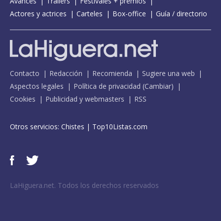
Avances
Tráilers
Festivales + premios
Actores y actrices
Carteles
Box-office
Guía / directorio
Contacto
Redacción
Recomienda
Sugiere una web
Aspectos legales
Política de privacidad
(
Cambiar
)
Cookies
Publicidad y webmasters
RSS
Otros servicios:
Chistes
|
Top10Listas.com
LaHiguera.net. Todos los derechos reservados