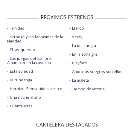
PROXIMOS ESTRENOS
Trinidad
El nido
Scrooge y los fantasmas de la
Verity
Navidad
La bola negra
El ser querido
En la zona gris
Los juegos del hambre:
Amanecer en la cosecha
Clayface
Esta soledad
Ahora los suegros son ellos
Burundanga
La maleta
Hechizo: Bienvenidos a Hexe
Tiempo de victoria
Una noche al año
Cuenta atrás
CARTELERA DESTACADOS