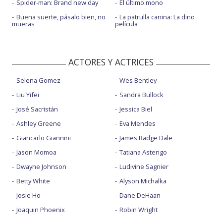
Spider-man: Brand new day
El último mono
Buena suerte, pásalo bien, no
La patrulla canina: La dino
mueras
película
ACTORES Y ACTRICES
Selena Gomez
Wes Bentley
Liu Yifei
Sandra Bullock
José Sacristán
Jessica Biel
Ashley Greene
Eva Mendes
Giancarlo Giannini
James Badge Dale
Jason Momoa
Tatiana Astengo
Dwayne Johnson
Ludivine Sagnier
Betty White
Alyson Michalka
Josie Ho
Dane DeHaan
Joaquin Phoenix
Robin Wright