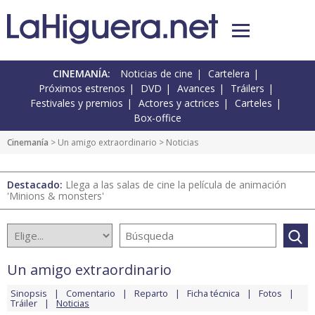
CINEMANÍA:
Noticias de cine
Cartelera
Próximos estrenos
DVD
Avances
Tráilers
Festivales y premios
Actores y actrices
Carteles
Box-office
Cinemanía
>
Un amigo extraordinario
> Noticias
Destacado:
Llega a las salas de cine la película de animación
'Minions & monsters'
Un amigo extraordinario
Sinopsis
Comentario
Reparto
Ficha técnica
Fotos
Tráiler
Noticias