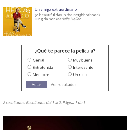
Un amigo extraordinario
(A beautiful day in the neighborhood)
Dirigida por
Marielle Heller
¿Qué te parece la película?
Genial
Muy buena
Entretenida
Interesante
Mediocre
Un rollo
Votar
Ver resultados
2 resultados. Resultados del 1 al 2. Página 1 de 1