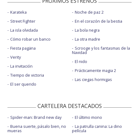
PROXIMOS ESTRENOS
Karateka
Noche de paz 2
Street Fighter
En el corazón de la bestia
La isla olvidada
La bola negra
Cómo robar un banco
La otra madre
Fiesta pagäna
Scrooge y los fantasmas de la
Navidad
Verity
El nido
La invitación
Prácticamente magia 2
Tiempo de victoria
Las ciegas hormigas
El ser querido
CARTELERA DESTACADOS
Spider-man: Brand new day
El último mono
Buena suerte, pásalo bien, no
La patrulla canina: La dino
mueras
película