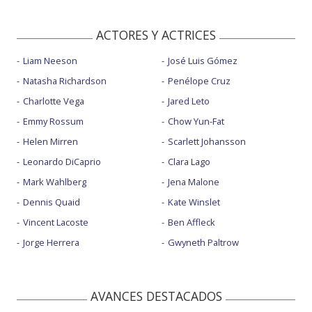
ACTORES Y ACTRICES
Liam Neeson
José Luis Gómez
Natasha Richardson
Penélope Cruz
Charlotte Vega
Jared Leto
Emmy Rossum
Chow Yun-Fat
Helen Mirren
Scarlett Johansson
Leonardo DiCaprio
Clara Lago
Mark Wahlberg
Jena Malone
Dennis Quaid
Kate Winslet
Vincent Lacoste
Ben Affleck
Jorge Herrera
Gwyneth Paltrow
AVANCES DESTACADOS