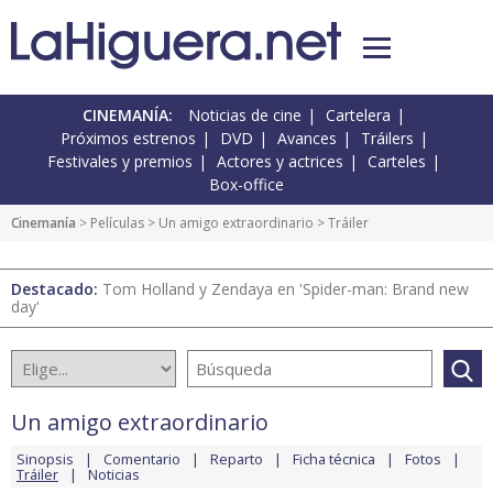
CINEMANÍA:
Noticias de cine
Cartelera
Próximos estrenos
DVD
Avances
Tráilers
Festivales y premios
Actores y actrices
Carteles
Box-office
Cinemanía
> Películas >
Un amigo extraordinario
> Tráiler
Destacado:
Tom Holland y Zendaya en 'Spider-man: Brand new
day'
Un amigo extraordinario
Sinopsis
Comentario
Reparto
Ficha técnica
Fotos
Tráiler
Noticias