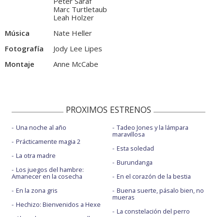
Peter Saraf
Marc Turtletaub
Leah Holzer
Música
Nate Heller
Fotografía
Jody Lee Lipes
Montaje
Anne McCabe
PROXIMOS ESTRENOS
Una noche al año
Tadeo Jones y la lámpara
maravillosa
Prácticamente magia 2
Esta soledad
La otra madre
Burundanga
Los juegos del hambre:
Amanecer en la cosecha
En el corazón de la bestia
En la zona gris
Buena suerte, pásalo bien, no
mueras
Hechizo: Bienvenidos a Hexe
La constelación del perro