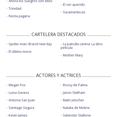
Ahora los suegros son ellos
El ser querido
Trinidad
Sacamantecas
Fiesta pagäna
CARTELERA DESTACADOS
Spider-man: Brand new day
La patrulla canina: La dino
película
El último mono
Mother Mary
ACTORES Y ACTRICES
Megan Fox
Rossy de Palma
Luisa Gavasa
Jason Statham
Antonia San Juan
Matt Letscher
Santiago Segura
Natalia de Molina
Kevin James
Sylvester Stallone