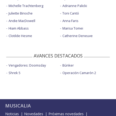
Michelle Trachtenberg
Adrianne Palicki
Juliette Binoche
Toni Cantó
Andie MacDowell
Anna Faris
Hiam Abbass
Marisa Tomei
Clotilde Hesme
Catherine Deneuve
AVANCES DESTACADOS
Vengadores: Doomsday
Búnker
Shrek 5
Operación Camarón 2
MUSICALIA
Noticias
Novedades
Próximas novedades