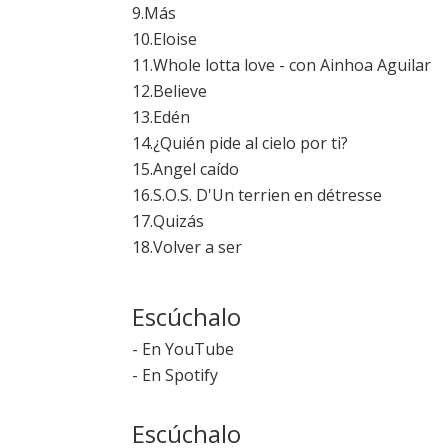
9.Más
10.Eloise
11.Whole lotta love - con Ainhoa Aguilar
12.Believe
13.Edén
14.¿Quién pide al cielo por ti?
15.Angel caído
16.S.O.S. D'Un terrien en détresse
17.Quizás
18.Volver a ser
Escúchalo
-
En YouTube
-
En Spotify
Escúchalo