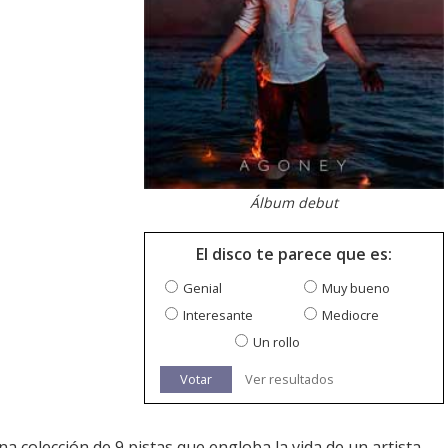
Álbum debut
El disco te parece que es:
Genial
Muy bueno
Interesante
Mediocre
Un rollo
Votar
Ver resultados
una colección de 9 pistas que engloba la vida de un artista