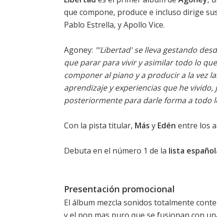
que compone, produce e incluso dirige sus
Pablo Estrella, y Apollo Vice.
Agoney:
"'Libertad' se lleva gestando des
que parar para vivir y asimilar todo lo 
componer al piano y a producir a la vez l
aprendizaje y experiencias que he vivido
posteriormente para darle forma a todo lo
Con la
pista titular
,
Más
y
Edén
entre los a
Debuta en el número 1 de la
lista español
Presentación promocional
El álbum mezcla sonidos totalmente conte
y el pop mas puro que se fusionan con una 