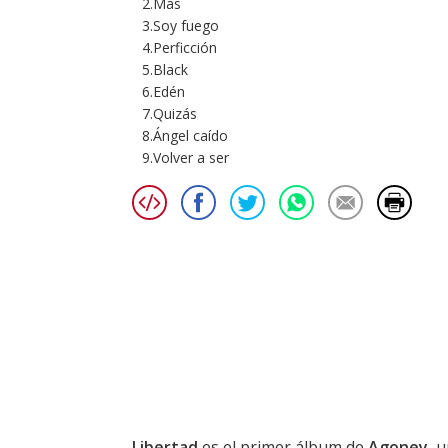
2.Más
3.Soy fuego
4.Perficción
5.Black
6.Edén
7.Quizás
8.Ángel caído
9.Volver a ser
Libertad
es el primer álbum de
Agoney
, 