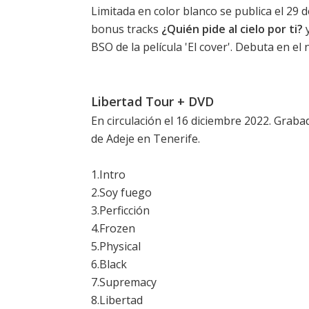
Limitada en color blanco se publica el 29
bonus tracks
¿Quién pide al cielo por ti?
y
BSO de la película '
El cover
'. Debuta en el 
Libertad Tour + DVD
En circulación el 16 diciembre 2022. Gra
de Adeje en Tenerife.
1.Intro
2.Soy fuego
3.Perficción
4.Frozen
5.Physical
6.Black
7.Supremacy
8.Libertad