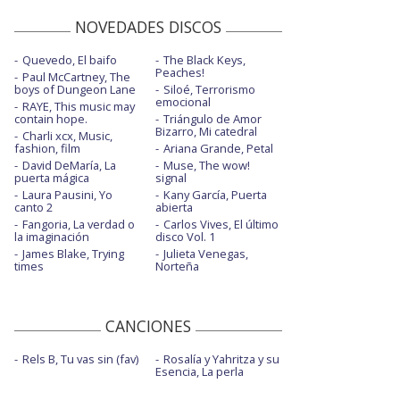
NOVEDADES DISCOS
Quevedo, El baifo
The Black Keys,
Peaches!
Paul McCartney, The
boys of Dungeon Lane
Siloé, Terrorismo
emocional
RAYE, This music may
contain hope.
Triángulo de Amor
Bizarro, Mi catedral
Charli xcx, Music,
fashion, film
Ariana Grande, Petal
David DeMaría, La
Muse, The wow!
puerta mágica
signal
Laura Pausini, Yo
Kany García, Puerta
canto 2
abierta
Fangoria, La verdad o
Carlos Vives, El último
la imaginación
disco Vol. 1
James Blake, Trying
Julieta Venegas,
times
Norteña
CANCIONES
Rels B, Tu vas sin (fav)
Rosalía y Yahritza y su
Esencia, La perla