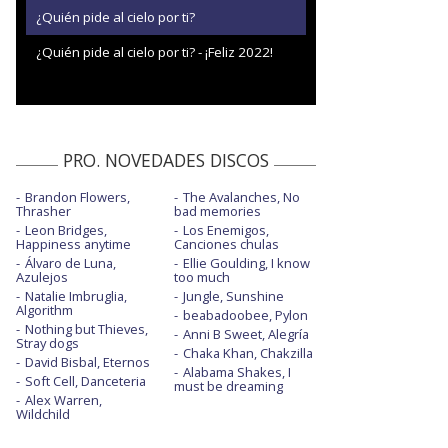
¿Quién pide al cielo por ti?
¿Quién pide al cielo por ti? - ¡Feliz 2022!
PRO. NOVEDADES DISCOS
Brandon Flowers,
The Avalanches, No
Thrasher
bad memories
Leon Bridges,
Los Enemigos,
Happiness anytime
Canciones chulas
Álvaro de Luna,
Ellie Goulding, I know
Azulejos
too much
Natalie Imbruglia,
Jungle, Sunshine
Algorithm
beabadoobee, Pylon
Nothing but Thieves,
Anni B Sweet, Alegría
Stray dogs
Chaka Khan, Chakzilla
David Bisbal, Eternos
Alabama Shakes, I
Soft Cell, Danceteria
must be dreaming
Alex Warren,
Wildchild