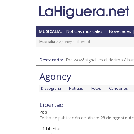
MUSICALIA:
Noticias musicales
Novedades
Musicalia
>
Agoney
> Libertad
Destacado:
'The wow! signal' es el décimo álb
Agoney
Discografía
Noticias
Fotos
Canciones
Libertad
Pop
Fecha de publicación del disco:
28 de agosto de
1.Libertad