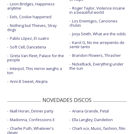
Leon Bridges, Happiness
anytime
Roger Taylor, Violence insane
in a beautiful world
Eels, Cookie happened
Los Enemigos, Canciones
chulas
Nothing but Thieves, Stray
dogs
Jorja Smith, What are the odds
Pablo López, El cuatro
Karol G, No me arrepiento de
sentir tanto
Soft Cell, Danceteria
Brandon Flowers, Thrasher
Greta Van Fleet, Palace for the
people
Nickelback, Everything under
the sun
Interpol, This mirror weighs a
ton
Anni B Sweet, Alegría
NOVEDADES DISCOS
Niall Horan, Dinner party
Ariana Grande, Petal
Madonna, Confessions II
Ella Langley, Dandelion
Charlie Puth, Whatever's
Charli xcx, Music, fashion, film
clever