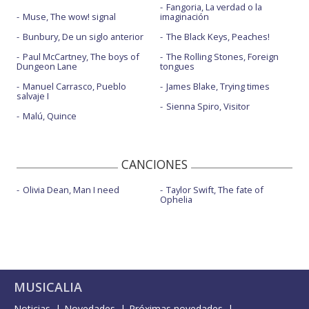
Fangoria, La verdad o la
Muse, The wow! signal
imaginación
Bunbury, De un siglo anterior
The Black Keys, Peaches!
Paul McCartney, The boys of
The Rolling Stones, Foreign
Dungeon Lane
tongues
Manuel Carrasco, Pueblo
James Blake, Trying times
salvaje I
Sienna Spiro, Visitor
Malú, Quince
CANCIONES
Olivia Dean, Man I need
Taylor Swift, The fate of
Ophelia
MUSICALIA
Noticias
Novedades
Próximas novedades