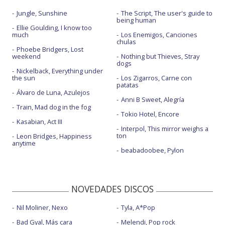
Jungle, Sunshine
The Script, The user's guide to
being human
Ellie Goulding, I know too
much
Los Enemigos, Canciones
chulas
Phoebe Bridgers, Lost
weekend
Nothing but Thieves, Stray
dogs
Nickelback, Everything under
the sun
Los Zigarros, Carne con
patatas
Álvaro de Luna, Azulejos
Anni B Sweet, Alegría
Train, Mad dog in the fog
Tokio Hotel, Encore
Kasabian, Act III
Interpol, This mirror weighs a
ton
Leon Bridges, Happiness
anytime
beabadoobee, Pylon
NOVEDADES DISCOS
Nil Moliner, Nexo
Tyla, A*Pop
Bad Gyal, Más cara
Melendi, Pop rock