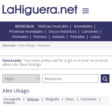
MUSICALIA:
Noticias musicales
Novedades
Próximas novedades
Discos históricos
Canciones
Festivales
Premios
Artistas
Portadas
Listas
Musicalia
>
Alex Ubago
> Noticias
Destacado:
'You seem pretty sad for a girl so in love' es el tercer
álbum de Olivia Rodrigo
Alex Ubago
Discografía
Noticias
Biografía
Fotos
Canciones
Enlaces