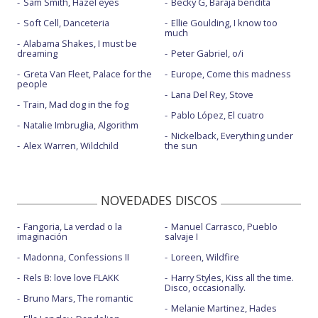
Sam Smith, Hazel eyes
Becky G, Baraja bendita
Soft Cell, Danceteria
Ellie Goulding, I know too
much
Alabama Shakes, I must be
dreaming
Peter Gabriel, o/i
Greta Van Fleet, Palace for the
Europe, Come this madness
people
Lana Del Rey, Stove
Train, Mad dog in the fog
Pablo López, El cuatro
Natalie Imbruglia, Algorithm
Nickelback, Everything under
Alex Warren, Wildchild
the sun
NOVEDADES DISCOS
Fangoria, La verdad o la
Manuel Carrasco, Pueblo
imaginación
salvaje I
Madonna, Confessions II
Loreen, Wildfire
Rels B: love love FLAKK
Harry Styles, Kiss all the time.
Disco, occasionally.
Bruno Mars, The romantic
Melanie Martinez, Hades