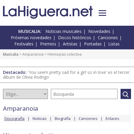
MUSICALIA:
Noticias musicales
Novedades
Próximas novedades
Discos históricos
Canciones
Festivales
Premios
Artistas
Portadas
Listas
Musicalia
>
Amparanoia
> Himnopsis colectiva
Destacado:
'You seem pretty sad for a girl so in love' es el tercer
álbum de Olivia Rodrigo
Amparanoia
Discografía
Noticias
Biografía
Canciones
Enlaces