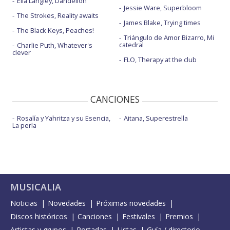
Ella Langley, Dandelion
Jessie Ware, Superbloom
The Strokes, Reality awaits
James Blake, Trying times
The Black Keys, Peaches!
Triángulo de Amor Bizarro, Mi
catedral
Charlie Puth, Whatever's
clever
FLO, Therapy at the club
CANCIONES
Rosalía y Yahritza y su Esencia,
Aitana, Superestrella
La perla
MUSICALIA
Noticias
Novedades
Próximas novedades
Discos históricos
Canciones
Festivales
Premios
Artistas y grupos
Portadas
Listas
Guía / directorio