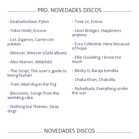
PRO. NOVEDADES DISCOS
beabadoobee, Pylon
Tove Lo, Estrus
Tokio Hotel, Encore
Leon Bridges, Happiness
anytime
Los Zigarros, Carne con
patatas
Ezra Collective, Here because
of hope
Weezer, Weezer (Gold album)
Ellie Goulding, I know too
much
Alex Warren, Wildchild
Becky G, Baraja bendita
The Script, The user's guide to
being human
Chaka Khan, Chakzilla
Train, Mad dog in the fog
Nickelback, Everything under
the sun
Blossoms, Songs from the
wedding cake
Nothing but Thieves, Stray
dogs
NOVEDADES DISCOS