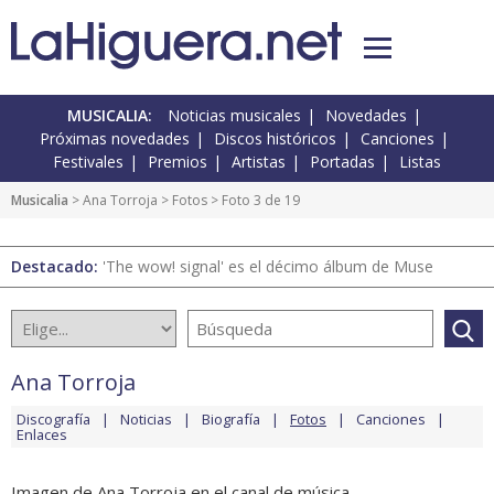
MUSICALIA:
Noticias musicales
Novedades
Próximas novedades
Discos históricos
Canciones
Festivales
Premios
Artistas
Portadas
Listas
Musicalia
>
Ana Torroja
>
Fotos
> Foto 3 de 19
Destacado:
'The wow! signal' es el décimo álbum de Muse
Ana Torroja
Discografía
Noticias
Biografía
Fotos
Canciones
Enlaces
Imagen de Ana Torroja en el canal de música.