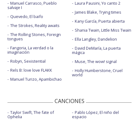
Manuel Carrasco, Pueblo
Laura Pausini, Yo canto 2
salvaje I
James Blake, Trying times
Quevedo, El baifo
Kany García, Puerta abierta
The Strokes, Reality awaits
Shania Twain, Little Miss Twain
The Rolling Stones, Foreign
tongues
Ella Langley, Dandelion
Fangoria, La verdad o la
David DeMaría, La puerta
imaginación
mágica
Robyn, Sexistential
Muse, The wow! signal
Rels B: love love FLAKK
Holly Humberstone, Cruel
world
Manuel Turizo, Apambichao
CANCIONES
Taylor Swift, The fate of
Pablo López, El niño del
Ophelia
espacio